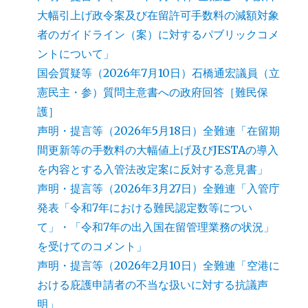
大幅引上げ政令案及び在留許可手数料の減額対象
者のガイドライン（案）に対するパブリックコメ
ントについて」
国会質疑等（2026年7月10日）石橋通宏議員（立
憲民主・参）質問主意書への政府回答［難民保
護］
声明・提言等（2026年5月18日）全難連「在留期
間更新等の手数料の大幅値上げ及びJESTAの導入
を内容とする入管法改定案に反対する意見書」
声明・提言等（2026年3月27日）全難連「入管庁
発表「令和7年における難民認定数等につい
て」・「令和7年の出入国在留管理業務の状況」
を受けてのコメント」
声明・提言等（2026年2月10日）全難連「空港に
おける庇護申請者の不当な扱いに対する抗議声
明」