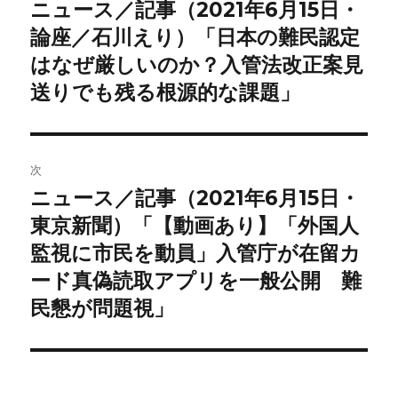
稿
ニュース／記事（2021年6月15日・
前
の
論座／石川えり）「日本の難民認定
ナ
投
はなぜ厳しいのか？入管法改正案見
ビ
稿:
送りでも残る根源的な課題」
ゲ
ー
次
シ
ニュース／記事（2021年6月15日・
次
ョ
の
東京新聞）「【動画あり】「外国人
投
監視に市民を動員」入管庁が在留カ
ン
稿:
ード真偽読取アプリを一般公開 難
民懇が問題視」