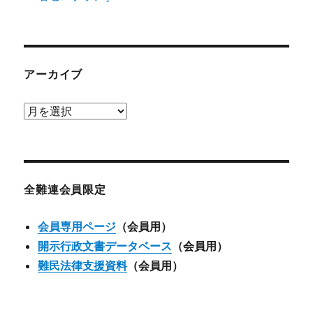
アーカイブ
ア
ー
カ
イ
ブ
全難連会員限定
会員専用ページ
（会員用）
開示行政文書データベース
（会員用）
難民法律支援資料
（会員用）