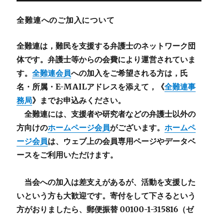
全難連へのご加入について
全難連は，難民を支援する弁護士のネットワーク団
体です。弁護士等からの会費により運営されていま
す。
全難連会員
への加入をご希望される方は，氏
名・所属・E-MAILアドレスを添えて，《
全難連事
務局
》までお申込みください。
全難連には、支援者や研究者などの
弁護士以外
の
方向けの
ホームページ会員
がございます。
ホームペ
ージ会員
は、ウェブ上の会員専用ページやデータベ
ースをご利用いただけます。
当会への加入は差支えがあるが、活動を支援した
いという方も大歓迎です。寄付をして下さるという
方がおりましたら、郵便振替 00100-1-315816（ゼ