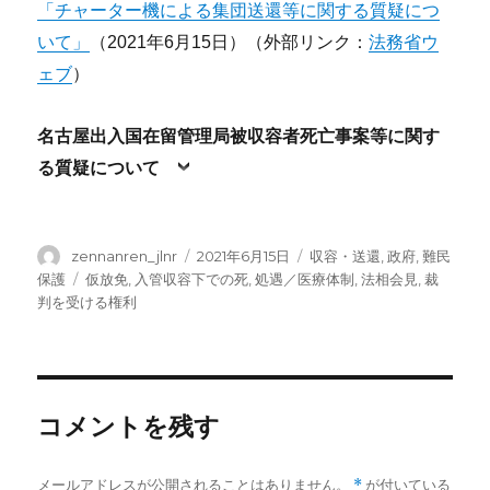
「チャーター機による集団送還等に関する質疑につ
いて」
（2021年6月15日）（外部リンク：
法務省ウ
ェブ
）
名古屋出入国在留管理局被収容者死亡事案等に関す
る質疑について
投
投
カ
zennanren_jlnr
2021年6月15日
収容・送還
,
政府
,
難民
稿
稿
テ
タ
保護
仮放免
,
入管収容下での死
,
処遇／医療体制
,
法相会見
,
裁
者
日:
ゴ
グ
判を受ける権利
リ
ー
コメントを残す
メールアドレスが公開されることはありません。
*
が付いている