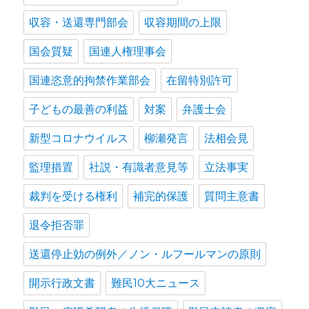
収容・送還専門部会
収容期間の上限
国会質疑
国連人権理事会
国連恣意的拘禁作業部会
在留特別許可
子どもの最善の利益
対案
弁護士会
新型コロナウイルス
柳瀬発言
法相会見
監理措置
社説・有識者意見等
立法事実
裁判を受ける権利
補完的保護
質問主意書
退令拒否罪
送還停止効の例外／ノン・ルフールマンの原則
開示行政文書
難民10大ニュース