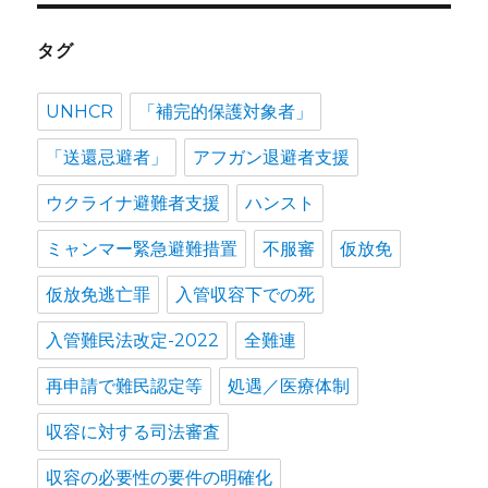
タグ
UNHCR
「補完的保護対象者」
「送還忌避者」
アフガン退避者支援
ウクライナ避難者支援
ハンスト
ミャンマー緊急避難措置
不服審
仮放免
仮放免逃亡罪
入管収容下での死
入管難民法改定-2022
全難連
再申請で難民認定等
処遇／医療体制
収容に対する司法審査
収容の必要性の要件の明確化