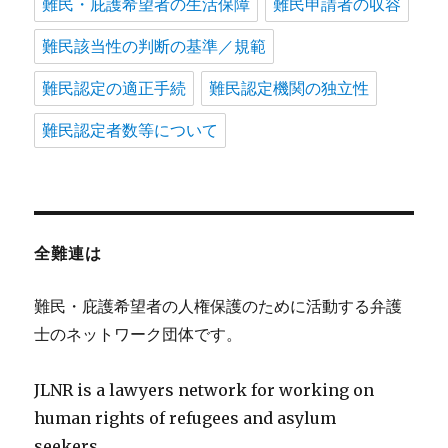
難民・庇護希望者の生活保障
難民申請者の収容
難民該当性の判断の基準／規範
難民認定の適正手続
難民認定機関の独立性
難民認定者数等について
全難連は
難民・庇護希望者の人権保護のために活動する弁護
士のネットワーク団体です。
JLNR is a lawyers network for working on
human rights of refugees and asylum
seekers.。