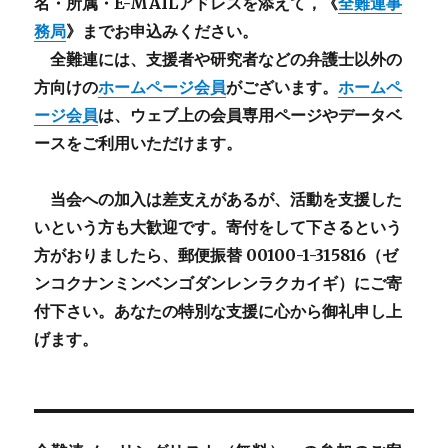
名・所属・E-MAILアドレスを添えて，《
全難連事
務局
》までお申込みください。
全難連には、支援者や研究者などの
弁護士以外
の
方向けの
ホームページ会員
がございます。
ホームペ
ージ会員
は、ウェブ上の会員専用ページやデータベ
ースをご利用いただけます。
当会への加入は差支えがあるが、活動を支援した
いという方も大歓迎です。寄付をして下さるという
方がおりましたら、郵便振替 00100-1-315816（ゼ
ンコクナンミンベンゴダンレンラクカイギ）にご寄
付下さい。あなたの特別な支援に心から御礼申し上
げます。