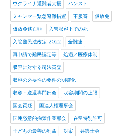
ウクライナ避難者支援
ハンスト
ミャンマー緊急避難措置
不服審
仮放免
仮放免逃亡罪
入管収容下での死
入管難民法改定-2022
全難連
再申請で難民認定等
処遇／医療体制
収容に対する司法審査
収容の必要性の要件の明確化
収容・送還専門部会
収容期間の上限
国会質疑
国連人権理事会
国連恣意的拘禁作業部会
在留特別許可
子どもの最善の利益
対案
弁護士会