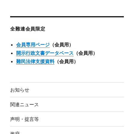
ー
カ
イ
ブ
全難連会員限定
会員専用ページ
（会員用）
開示行政文書データベース
（会員用）
難民法律支援資料
（会員用）
お知らせ
関連ニュース
声明・提言等
政府