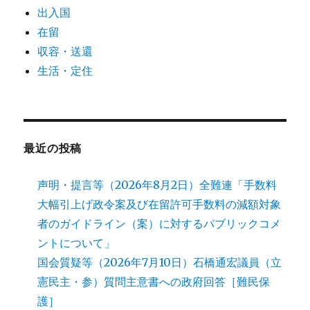
出入国
在留
収容・送還
生活・定住
最近の投稿
声明・提言等（2026年8月2日）全難連「手数料
大幅引上げ政令案及び在留許可手数料の減額対象
者のガイドライン（案）に対するパブリックコメ
ントについて」
国会質疑等（2026年7月10日）石橋通宏議員（立
憲民主・参）質問主意書への政府回答［難民保
護］