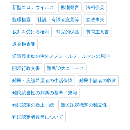
新型コロナウイルス
柳瀬発言
法相会見
監理措置
社説・有識者意見等
立法事実
裁判を受ける権利
補完的保護
質問主意書
退令拒否罪
送還停止効の例外／ノン・ルフールマンの原則
開示行政文書
難民10大ニュース
難民・庇護希望者の生活保障
難民申請者の収容
難民該当性の判断の基準／規範
難民認定の適正手続
難民認定機関の独立性
難民認定者数等について