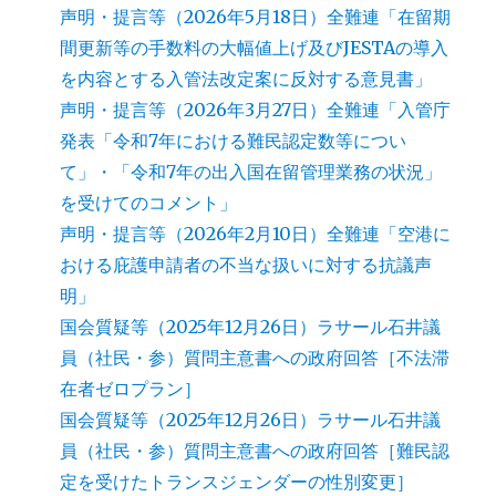
声明・提言等（2026年5月18日）全難連「在留期
間更新等の手数料の大幅値上げ及びJESTAの導入
を内容とする入管法改定案に反対する意見書」
声明・提言等（2026年3月27日）全難連「入管庁
発表「令和7年における難民認定数等につい
て」・「令和7年の出入国在留管理業務の状況」
を受けてのコメント」
声明・提言等（2026年2月10日）全難連「空港に
おける庇護申請者の不当な扱いに対する抗議声
明」
国会質疑等（2025年12月26日）ラサール石井議
員（社民・参）質問主意書への政府回答［不法滞
在者ゼロプラン］
国会質疑等（2025年12月26日）ラサール石井議
員（社民・参）質問主意書への政府回答［難民認
定を受けたトランスジェンダーの性別変更］