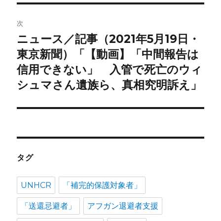
ゲ
次
ー
ニュース／記事（2021年5月19日・
次
シ
の
東京新聞）「【動画】「中間報告は
投
ョ
信用できない」 入管で死亡のウィ
稿:
シュマさん遺族ら、真相究明訴え」
ン
タグ
UNHCR
「補完的保護対象者」
「送還忌避者」
アフガン退避者支援