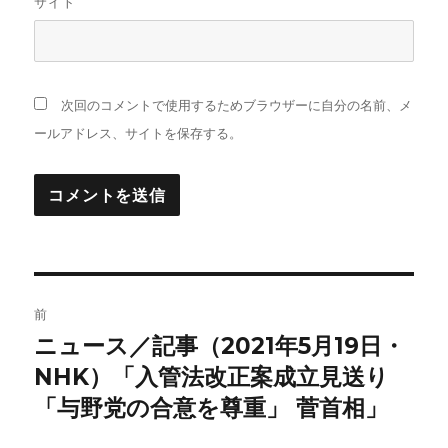
サイト
次回のコメントで使用するためブラウザーに自分の名前、メ
ールアドレス、サイトを保存する。
投
前
稿
ニュース／記事（2021年5月19日・
前
の
NHK）「入管法改正案成立見送り
ナ
投
「与野党の合意を尊重」 菅首相」
ビ
稿: