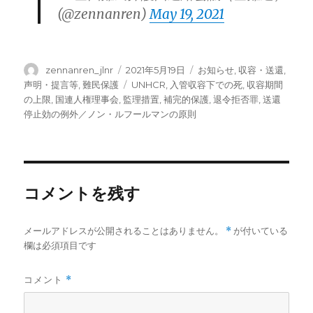
(@zennanren)
May 19, 2021
投
投
カ
zennanren_jlnr
2021年5月19日
お知らせ
,
収容・送還
,
稿
稿
テ
タ
声明・提言等
,
難民保護
UNHCR
,
入管収容下での死
,
収容期間
者
日:
ゴ
グ
の上限
,
国連人権理事会
,
監理措置
,
補完的保護
,
退令拒否罪
,
送還
リ
停止効の例外／ノン・ルフールマンの原則
ー
コメントを残す
メールアドレスが公開されることはありません。
*
が付いている
欄は必須項目です
コメント
*