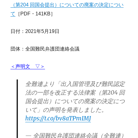
（第204 回国会提出）についての廃案の決定につい
て
［PDF・141KB］
日付：2021年5月19日
団体：全国難民弁護団連絡会議
＜声明文 ▽＞
全難連より「出入国管理及び難民認定
法の一部を改正する法律案（第204 回
国会提出）についての廃案の決定につ
いて」の声明を発表しました。
https://t.co/bv8aTPmIMJ
— 全国難民弁護団連絡会議（全難連）