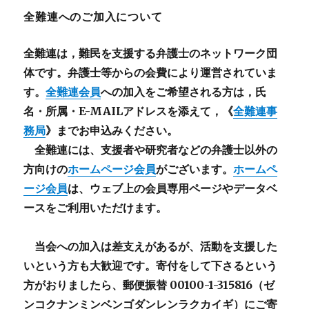
全難連へのご加入について
全難連は，難民を支援する弁護士のネットワーク団
体です。弁護士等からの会費により運営されていま
す。
全難連会員
への加入をご希望される方は，氏
名・所属・E-MAILアドレスを添えて，《
全難連事
務局
》までお申込みください。
全難連には、支援者や研究者などの
弁護士以外
の
方向けの
ホームページ会員
がございます。
ホームペ
ージ会員
は、ウェブ上の会員専用ページやデータベ
ースをご利用いただけます。
当会への加入は差支えがあるが、活動を支援した
いという方も大歓迎です。寄付をして下さるという
方がおりましたら、郵便振替 00100-1-315816（ゼ
ンコクナンミンベンゴダンレンラクカイギ）にご寄