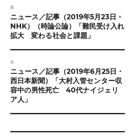
投
前
稿
ニュース／記事（2019年5月23日・
前
の
NHK）（時論公論）「難民受け入れ
ナ
投
拡大 変わる社会と課題」
ビ
稿:
ゲ
次
ー
ニュース／記事（2019年6月25日・
次
シ
の
西日本新聞）「大村入管センター収
投
ョ
容中の男性死亡 40代ナイジェリ
稿:
ア人」
ン