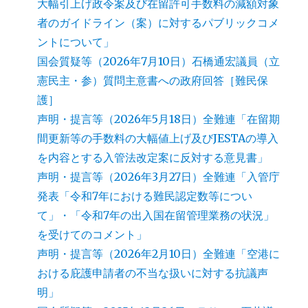
大幅引上げ政令案及び在留許可手数料の減額対象
者のガイドライン（案）に対するパブリックコメ
ントについて」
国会質疑等（2026年7月10日）石橋通宏議員（立
憲民主・参）質問主意書への政府回答［難民保
護］
声明・提言等（2026年5月18日）全難連「在留期
間更新等の手数料の大幅値上げ及びJESTAの導入
を内容とする入管法改定案に反対する意見書」
声明・提言等（2026年3月27日）全難連「入管庁
発表「令和7年における難民認定数等につい
て」・「令和7年の出入国在留管理業務の状況」
を受けてのコメント」
声明・提言等（2026年2月10日）全難連「空港に
おける庇護申請者の不当な扱いに対する抗議声
明」