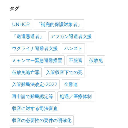
タグ
UNHCR
「補完的保護対象者」
「送還忌避者」
アフガン退避者支援
ウクライナ避難者支援
ハンスト
ミャンマー緊急避難措置
不服審
仮放免
仮放免逃亡罪
入管収容下での死
入管難民法改定-2022
全難連
再申請で難民認定等
処遇／医療体制
収容に対する司法審査
収容の必要性の要件の明確化