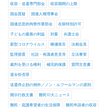
収容・送還専門部会
収容期間の上限
国会質疑
国連人権理事会
国連恣意的拘禁作業部会
在留特別許可
子どもの最善の利益
対案
弁護士会
新型コロナウイルス
柳瀬発言
法相会見
監理措置
社説・有識者意見等
立法事実
裁判を受ける権利
補完的保護
質問主意書
退令拒否罪
送還停止効の例外／ノン・ルフールマンの原則
開示行政文書
難民10大ニュース
難民・庇護希望者の生活保障
難民申請者の収容