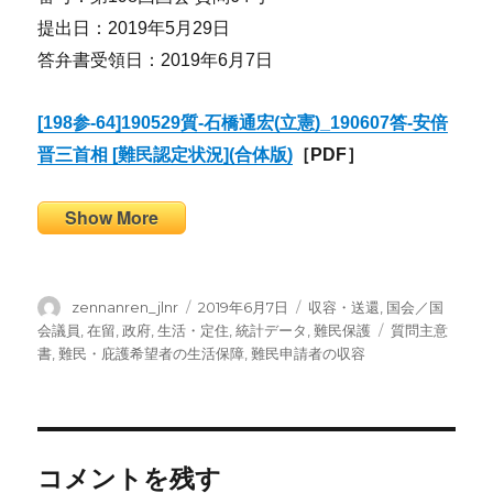
提出日：2019年5月29日
答弁書受領日：2019年6月7日
[198参-64]190529質-石橋通宏(立憲)_190607答-安倍
晋三首相 [難民認定状況](合体版)
［PDF］
Show More
投
投
カ
zennanren_jlnr
2019年6月7日
収容・送還
,
国会／国
稿
稿
テ
タ
会議員
,
在留
,
政府
,
生活・定住
,
統計データ
,
難民保護
質問主意
者
日:
ゴ
グ
書
,
難民・庇護希望者の生活保障
,
難民申請者の収容
リ
ー
コメントを残す