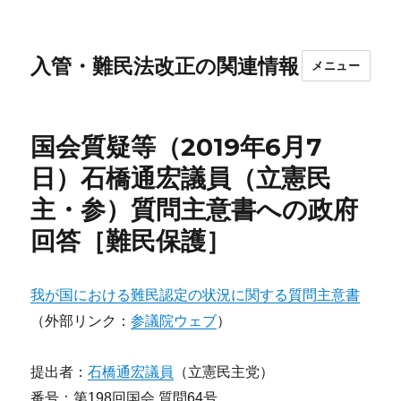
入管・難民法改正の関連情報
メニュー
国会質疑等（2019年6月7
日）石橋通宏議員（立憲民
主・参）質問主意書への政府
回答［難民保護］
我が国における難民認定の状況に関する質問主意書
（外部リンク：
参議院ウェブ
）
提出者：
石橋通宏議員
（立憲民主党）
番号：第198回国会 質問64号