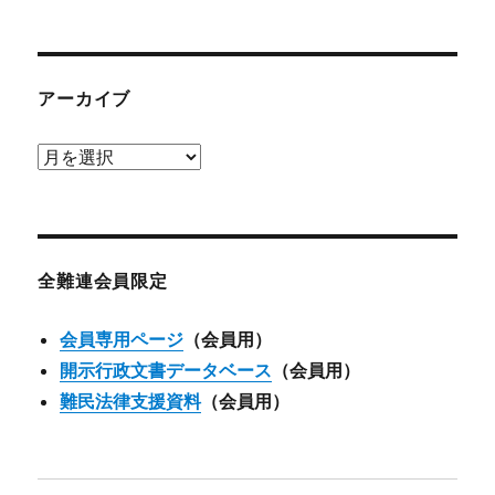
アーカイブ
ア
ー
カ
イ
ブ
全難連会員限定
会員専用ページ
（会員用）
開示行政文書データベース
（会員用）
難民法律支援資料
（会員用）