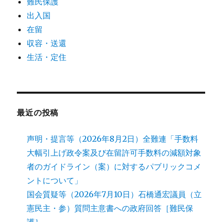
難民保護
出入国
在留
収容・送還
生活・定住
最近の投稿
声明・提言等（2026年8月2日）全難連「手数料
大幅引上げ政令案及び在留許可手数料の減額対象
者のガイドライン（案）に対するパブリックコメ
ントについて」
国会質疑等（2026年7月10日）石橋通宏議員（立
憲民主・参）質問主意書への政府回答［難民保