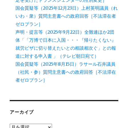
定を受けたトランスジェンダーの性別変更］
国会質疑等（2025年12月23日）上村英明議員（れ
いわ・衆）質問主意書への政府回答［不法滞在者
ゼロプラン］
声明・提言等（2025年9月22日）全難連ほか2団
体「「万博で日本に入国・・・『帰りたくない』
就労ビザに切り替えたいとの相談相次ぐ」との報
道に対する申入書 」（テレビ朝日宛て）
国会質疑等（2025年8月15日）ラサール石井議員
（社民・参）質問主意書への政府回答［不法滞在
者ゼロプラン］
アーカイブ
ア