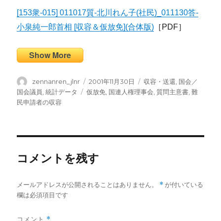
[153衆-015] 011017質-北川れん子(社民)_011130答-
小泉純一郎首相 [収容＆仮放免](合体版)
［PDF］
Show More
投
投
カ
zennanren_jlnr
2001年11月30日
収容・送還
,
国会／
稿
稿
テ
タ
国会議員
,
統計データ
仮放免
,
国連人権理事会
,
質問主意書
,
難
者
日:
ゴ
グ
民申請者の収容
リ
ー
コメントを残す
メールアドレスが公開されることはありません。
*
が付いている
欄は必須項目です
コメント
*