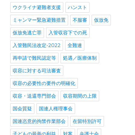
ウクライナ避難者支援
ハンスト
ミャンマー緊急避難措置
不服審
仮放免
仮放免逃亡罪
入管収容下での死
入管難民法改定-2022
全難連
再申請で難民認定等
処遇／医療体制
収容に対する司法審査
収容の必要性の要件の明確化
収容・送還専門部会
収容期間の上限
国会質疑
国連人権理事会
国連恣意的拘禁作業部会
在留特別許可
子どもの最善の利益
対案
弁護士会