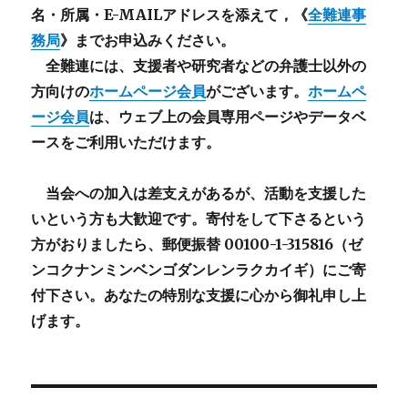
名・所属・E-MAILアドレスを添えて，《
全難連事
務局
》までお申込みください。
全難連には、支援者や研究者などの
弁護士以外
の
方向けの
ホームページ会員
がございます。
ホームペ
ージ会員
は、ウェブ上の会員専用ページやデータベ
ースをご利用いただけます。
当会への加入は差支えがあるが、活動を支援した
いという方も大歓迎です。寄付をして下さるという
方がおりましたら、郵便振替 00100-1-315816（ゼ
ンコクナンミンベンゴダンレンラクカイギ）にご寄
付下さい。あなたの特別な支援に心から御礼申し上
げます。