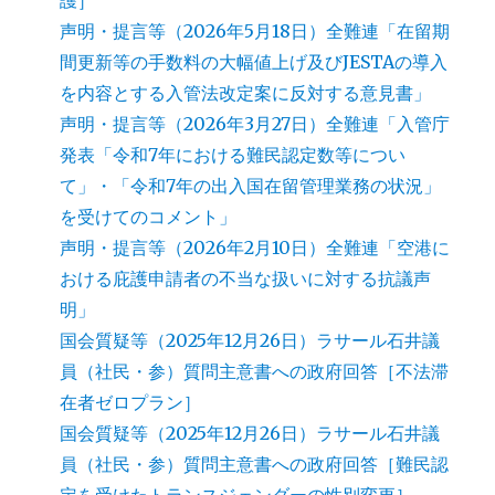
護］
声明・提言等（2026年5月18日）全難連「在留期
間更新等の手数料の大幅値上げ及びJESTAの導入
を内容とする入管法改定案に反対する意見書」
声明・提言等（2026年3月27日）全難連「入管庁
発表「令和7年における難民認定数等につい
て」・「令和7年の出入国在留管理業務の状況」
を受けてのコメント」
声明・提言等（2026年2月10日）全難連「空港に
おける庇護申請者の不当な扱いに対する抗議声
明」
国会質疑等（2025年12月26日）ラサール石井議
員（社民・参）質問主意書への政府回答［不法滞
在者ゼロプラン］
国会質疑等（2025年12月26日）ラサール石井議
員（社民・参）質問主意書への政府回答［難民認