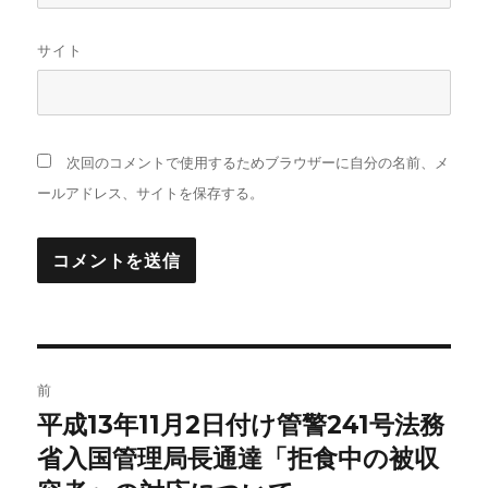
サイト
次回のコメントで使用するためブラウザーに自分の名前、メ
ールアドレス、サイトを保存する。
投
前
稿
平成13年11月2日付け管警241号法務
前
の
省入国管理局長通達「拒食中の被収
ナ
投