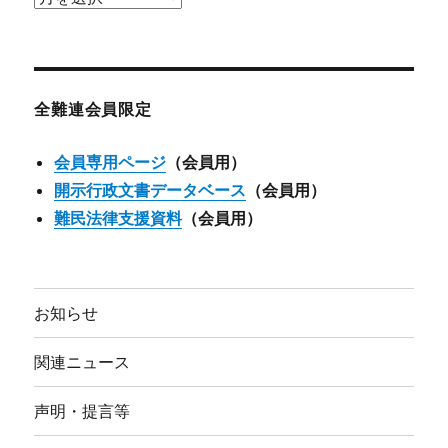
ー
カ
イ
ブ
全難連会員限定
会員専用ページ
（会員用）
開示行政文書データベース
（会員用）
難民法律支援資料
（会員用）
お知らせ
関連ニュース
声明・提言等