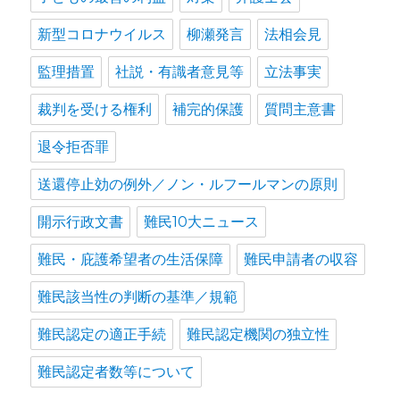
新型コロナウイルス
柳瀬発言
法相会見
監理措置
社説・有識者意見等
立法事実
裁判を受ける権利
補完的保護
質問主意書
退令拒否罪
送還停止効の例外／ノン・ルフールマンの原則
開示行政文書
難民10大ニュース
難民・庇護希望者の生活保障
難民申請者の収容
難民該当性の判断の基準／規範
難民認定の適正手続
難民認定機関の独立性
難民認定者数等について