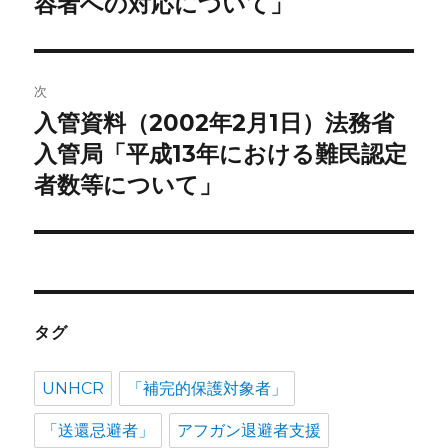
容者への対応について」
ビ
稿:
ゲ
次
ー
入管資料（2002年2月1日）法務省
次
シ
の
入管局「平成13年における難民認定
投
ョ
者数等について」
稿:
ン
タグ
UNHCR
「補完的保護対象者」
「送還忌避者」
アフガン退避者支援