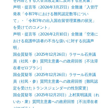
を内容とする入管法改定案に反対する意見書」
声明・提言等（2026年3月27日）全難連「入管庁
発表「令和7年における難民認定数等につい
て」・「令和7年の出入国在留管理業務の状況」
を受けてのコメント」
声明・提言等（2026年2月10日）全難連「空港に
おける庇護申請者の不当な扱いに対する抗議声
明」
国会質疑等（2025年12月26日）ラサール石井議
員（社民・参）質問主意書への政府回答［不法滞
在者ゼロプラン］
国会質疑等（2025年12月26日）ラサール石井議
員（社民・参）質問主意書への政府回答［難民認
定を受けたトランスジェンダーの性別変更］
国会質疑等（2025年12月23日）上村英明議員（れ
いわ・衆）質問主意書への政府回答［不法滞在者