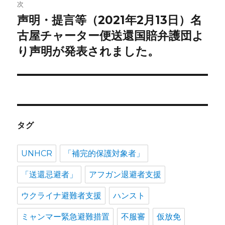
次
シ
声明・提言等（2021年2月13日）名
次
ョ
の
古屋チャーター便送還国賠弁護団よ
投
り声明が発表されました。
ン
稿:
タグ
UNHCR
「補完的保護対象者」
「送還忌避者」
アフガン退避者支援
ウクライナ避難者支援
ハンスト
ミャンマー緊急避難措置
不服審
仮放免