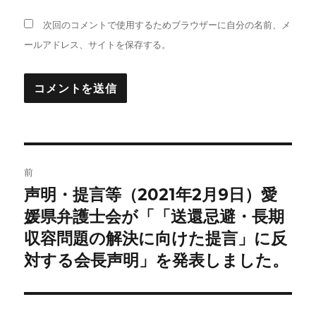
次回のコメントで使用するためブラウザーに自分の名前、メ
ールアドレス、サイトを保存する。
投
前
稿
声明・提言等（2021年2月9日）愛
前
の
媛県弁護士会が「「送還忌避・長期
ナ
投
収容問題の解決に向けた提言」に反
ビ
稿:
対する会長声明」を発表しました。
ゲ
ー