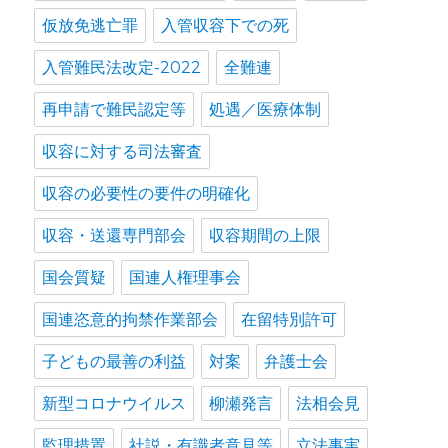
仮放免逃亡罪
入管収容下での死
入管難民法改定-2022
全難連
再申請で難民認定等
処遇／医療体制
収容に対する司法審査
収容の必要性の要件の明確化
収容・送還専門部会
収容期間の上限
国会質疑
国連人権理事会
国連恣意的拘禁作業部会
在留特別許可
子どもの最善の利益
対案
弁護士会
新型コロナウイルス
柳瀬発言
法相会見
監理措置
社説・有識者意見等
立法事実