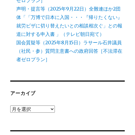
ゼロプラン］
声明・提言等（2025年9月22日）全難連ほか2団
体「「万博で日本に入国・・・『帰りたくない』
就労ビザに切り替えたいとの相談相次ぐ」との報
道に対する申入書 」（テレビ朝日宛て）
国会質疑等（2025年8月15日）ラサール石井議員
（社民・参）質問主意書への政府回答［不法滞在
者ゼロプラン］
アーカイブ
ア
ー
カ
イ