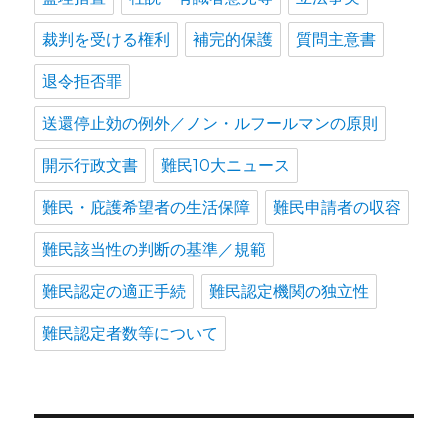
裁判を受ける権利
補完的保護
質問主意書
退令拒否罪
送還停止効の例外／ノン・ルフールマンの原則
開示行政文書
難民10大ニュース
難民・庇護希望者の生活保障
難民申請者の収容
難民該当性の判断の基準／規範
難民認定の適正手続
難民認定機関の独立性
難民認定者数等について