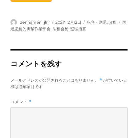
投
投
カ
タ
zennanren_jlnr
2021年2月12日
収容・送還
,
政府
国
稿
稿
テ
グ
連恣意的拘禁作業部会
,
法相会見
,
監理措置
者
日:
ゴ
リ
ー
コメントを残す
メールアドレスが公開されることはありません。
*
が付いている
欄は必須項目です
コメント
*