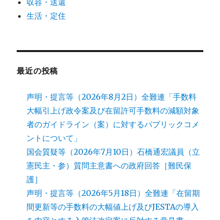
収容・送還
生活・定住
最近の投稿
声明・提言等（2026年8月2日）全難連「手数料
大幅引上げ政令案及び在留許可手数料の減額対象
者のガイドライン（案）に対するパブリックコメ
ントについて」
国会質疑等（2026年7月10日）石橋通宏議員（立
憲民主・参）質問主意書への政府回答［難民保
護］
声明・提言等（2026年5月18日）全難連「在留期
間更新等の手数料の大幅値上げ及びJESTAの導入