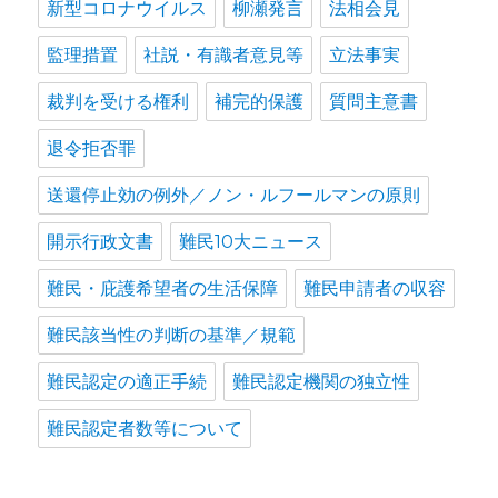
新型コロナウイルス
柳瀬発言
法相会見
監理措置
社説・有識者意見等
立法事実
裁判を受ける権利
補完的保護
質問主意書
退令拒否罪
送還停止効の例外／ノン・ルフールマンの原則
開示行政文書
難民10大ニュース
難民・庇護希望者の生活保障
難民申請者の収容
難民該当性の判断の基準／規範
難民認定の適正手続
難民認定機関の独立性
難民認定者数等について