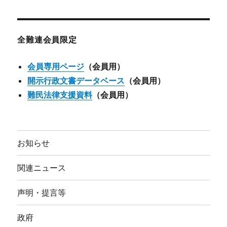
カ
イ
ブ
全難連会員限定
会員専用ページ
（会員用）
開示行政文書データベース
（会員用）
難民法律支援資料
（会員用）
お知らせ
関連ニュース
声明・提言等
政府