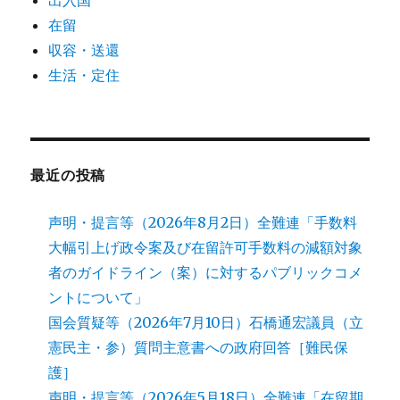
出入国
在留
収容・送還
生活・定住
最近の投稿
声明・提言等（2026年8月2日）全難連「手数料
大幅引上げ政令案及び在留許可手数料の減額対象
者のガイドライン（案）に対するパブリックコメ
ントについて」
国会質疑等（2026年7月10日）石橋通宏議員（立
憲民主・参）質問主意書への政府回答［難民保
護］
声明・提言等（2026年5月18日）全難連「在留期