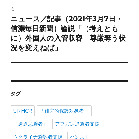
ー
次
シ
ニュース／記事（2021年3月7日・
次
ョ
の
信濃毎日新聞）論説「（考えとも
投
に）外国人の入管収容 尊厳奪う状
ン
稿:
況を変えねば」
タグ
UNHCR
「補完的保護対象者」
「送還忌避者」
アフガン退避者支援
ウクライナ避難者支援
ハンスト