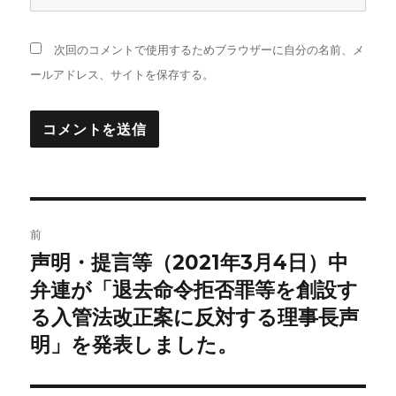
次回のコメントで使用するためブラウザーに自分の名前、メ
ールアドレス、サイトを保存する。
投
前
稿
声明・提言等（2021年3月4日）中
前
の
弁連が「退去命令拒否罪等を創設す
ナ
投
る入管法改正案に反対する理事長声
ビ
稿:
明」を発表しました。
ゲ