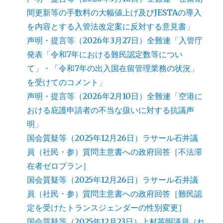
間更新等の手数料の大幅値上げ及びJESTAの導入
を内容とする入管法改定案に反対する意見書」
声明・提言等（2026年3月27日）全難連「入管庁
発表「令和7年における難民認定数等につい
て」・「令和7年の出入国在留管理業務の状況」
を受けてのコメント」
声明・提言等（2026年2月10日）全難連「空港に
おける庇護申請者の不当な扱いに対する抗議声
明」
国会質疑等（2025年12月26日）ラサール石井議
員（社民・参）質問主意書への政府回答［不法滞
在者ゼロプラン］
国会質疑等（2025年12月26日）ラサール石井議
員（社民・参）質問主意書への政府回答［難民認
定を受けたトランスジェンダーの性別変更］
国会質疑等（2025年12月23日）上村英明議員（れ