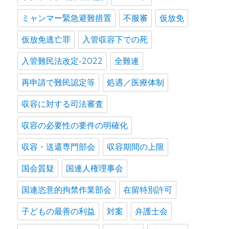
ミャンマー緊急避難措置
不服審
仮放免
仮放免逃亡罪
入管収容下での死
入管難民法改定-2022
全難連
再申請で難民認定等
処遇／医療体制
収容に対する司法審査
収容の必要性の要件の明確化
収容・送還専門部会
収容期間の上限
国会質疑
国連人権理事会
国連恣意的拘禁作業部会
在留特別許可
子どもの最善の利益
対案
弁護士会