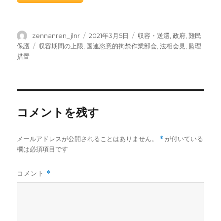
投
投
カ
zennanren_jlnr
2021年3月5日
収容・送還
,
政府
,
難民
稿
稿
テ
タ
保護
収容期間の上限
,
国連恣意的拘禁作業部会
,
法相会見
,
監理
者
日:
ゴ
グ
措置
リ
ー
コメントを残す
メールアドレスが公開されることはありません。
*
が付いている
欄は必須項目です
コメント
*