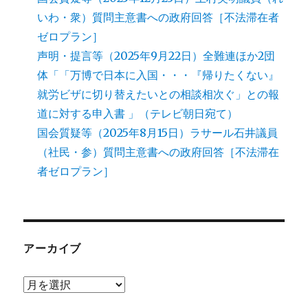
いわ・衆）質問主意書への政府回答［不法滞在者
ゼロプラン］
声明・提言等（2025年9月22日）全難連ほか2団
体「「万博で日本に入国・・・『帰りたくない』
就労ビザに切り替えたいとの相談相次ぐ」との報
道に対する申入書 」（テレビ朝日宛て）
国会質疑等（2025年8月15日）ラサール石井議員
（社民・参）質問主意書への政府回答［不法滞在
者ゼロプラン］
アーカイブ
ア
ー