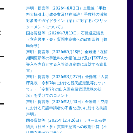
声明・提言等（2026年8月2日）全難連「手数
料大幅引上げ政令案及び在留許可手数料の減額
対象者のガイドライン（案）に対するパブリッ
クコメントについて」
法
国会質疑等（2026年7月10日）石橋通宏議員
（立憲民主・参）質問主意書への政府回答［難
民保護］
声明・提言等（2026年5月18日）全難連「在留
期間更新等の手数料の大幅値上げ及びJESTAの
導入を内容とする入管法改定案に反対する意見
書」
入
声明・提言等（2026年3月27日）全難連「入管
庁発表「令和7年における難民認定数等につい
て」・「令和7年の出入国在留管理業務の状
況」を受けてのコメント」
声明・提言等（2026年2月10日）全難連「空港
における庇護申請者の不当な扱いに対する抗議
声明」
国会質疑等（2025年12月26日）ラサール石井
議員（社民・参）質問主意書への政府回答［不
法滞在者ゼロプラン］