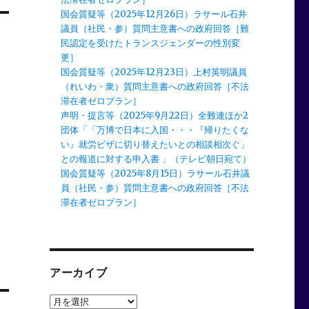
国会質疑等（2025年12月26日）ラサール石井
議員（社民・参）質問主意書への政府回答［難
民認定を受けたトランスジェンダーの性別変
更］
国会質疑等（2025年12月23日）上村英明議員
（れいわ・衆）質問主意書への政府回答［不法
滞在者ゼロプラン］
声明・提言等（2025年9月22日）全難連ほか2
団体「「万博で日本に入国・・・『帰りたくな
い』就労ビザに切り替えたいとの相談相次ぐ」
との報道に対する申入書 」（テレビ朝日宛て）
国会質疑等（2025年8月15日）ラサール石井議
員（社民・参）質問主意書への政府回答［不法
滞在者ゼロプラン］
アーカイブ
ア