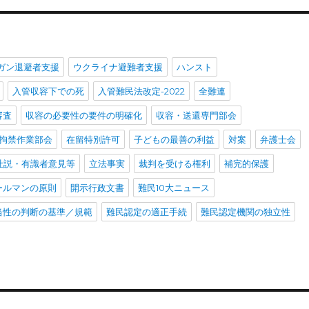
ガン退避者支援
ウクライナ避難者支援
ハンスト
入管収容下での死
入管難民法改定-2022
全難連
審査
収容の必要性の要件の明確化
収容・送還専門部会
拘禁作業部会
在留特別許可
子どもの最善の利益
対案
弁護士会
社説・有識者意見等
立法事実
裁判を受ける権利
補完的保護
ールマンの原則
開示行政文書
難民10大ニュース
当性の判断の基準／規範
難民認定の適正手続
難民認定機関の独立性