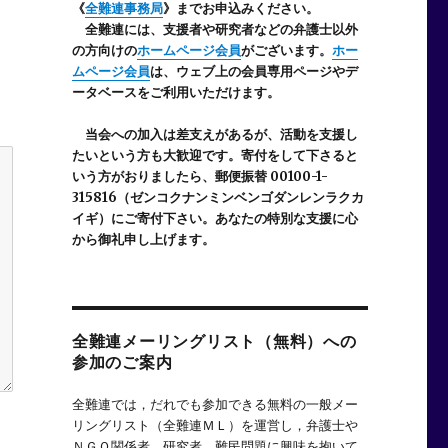
《
全難連事務局
》までお申込みください。
全難連には、支援者や研究者などの
弁護士以外
の方向けの
ホームページ会員
がございます。
ホー
ムページ会員
は、ウェブ上の会員専用ページやデ
ータベースをご利用いただけます。
当会への加入は差支えがあるが、活動を支援し
たいという方も大歓迎です。寄付をして下さると
いう方がおりましたら、郵便振替 00100-1-
315816（ゼンコクナンミンベンゴダンレンラクカ
イギ）にご寄付下さい。あなたの特別な支援に心
から御礼申し上げます。
全難連メーリングリスト（無料）への
参加のご案内
全難連では，だれでも参加できる無料の一般メー
リングリスト（全難連ＭＬ）を運営し，弁護士や
ＮＧＯ関係者，研究者，難民問題に興味を抱いて