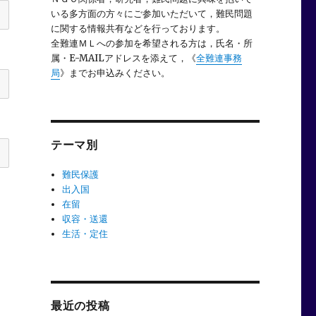
いる多方面の方々にご参加いただいて，難民問題
に関する情報共有などを行っております。
全難連ＭＬへの参加を希望される方は，氏名・所
属・E-MAILアドレスを添えて，《
全難連事務
局
》までお申込みください。
テーマ別
難民保護
出入国
在留
収容・送還
生活・定住
最近の投稿