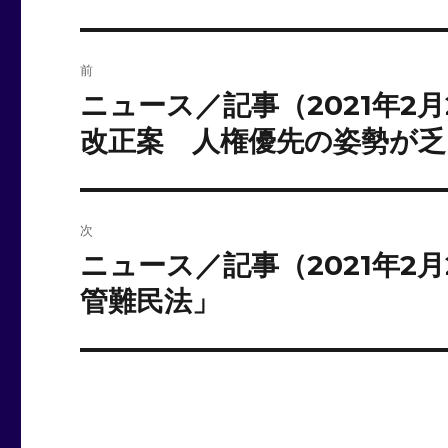
投
前
稿
ニュース／記事（2021年2
前
の
ナ
改正案 人権優先の姿勢が乏
投
ビ
稿:
ゲ
次
ー
ニュース／記事（2021年2
次
の
管難民法」
シ
投
ョ
稿:
ン