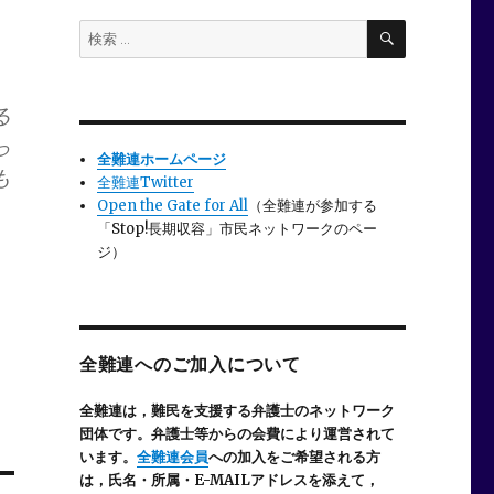
検
検
索
索:
る
っ
全難連ホームページ
も
全難連Twitter
Open the Gate for All
（全難連が参加する
「Stop!長期収容」市民ネットワークのペー
ジ）
全難連へのご加入について
全難連は，難民を支援する弁護士のネットワーク
団体です。弁護士等からの会費により運営されて
います。
全難連会員
への加入をご希望される方
は，氏名・所属・E-MAILアドレスを添えて，