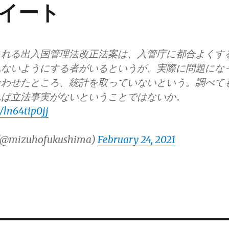
イート
される出入国管理法改正法案は、入管庁に都合よくす
れないようにする者がいるというが、実際に問題にな
合わせたところ、統計を取っていないという。調べて
れば立法事実がないということではないか。
/ln64tip0jj
mizuhofukushima)
February 24, 2021