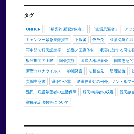
タグ
UNHCR
「補完的保護対象者」
「送還忌避者」
アフ
ミャンマー緊急避難措置
不服審
仮放免
仮放免逃亡罪
再申請で難民認定等
処遇／医療体制
収容に対する司法
収容期間の上限
国会質疑
国連人権理事会
国連恣意的
新型コロナウイルス
柳瀬発言
法相会見
監理措置
質問主意書
退令拒否罪
送還停止効の例外／ノン・ルフ
難民・庇護希望者の生活保障
難民申請者の収容
難民該
難民認定者数等について