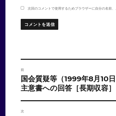
次回のコメントで使用するためブラウザーに自分の名前、
投
前
稿
国会質疑等（1999年8月1
前
の
ナ
主意書への回答［長期収容］
投
ビ
稿:
ゲ
次