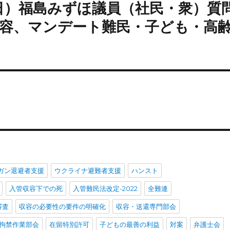
4日）福島みずほ議員（社民・衆）質
容、マンデート難民・子ども・高
ガン退避者支援
ウクライナ避難者支援
ハンスト
入管収容下での死
入管難民法改定-2022
全難連
審査
収容の必要性の要件の明確化
収容・送還専門部会
拘禁作業部会
在留特別許可
子どもの最善の利益
対案
弁護士会