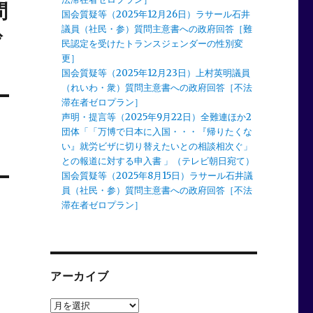
問
国会質疑等（2025年12月26日）ラサール石井
議員（社民・参）質問主意書への政府回答［難
齢
民認定を受けたトランスジェンダーの性別変
更］
国会質疑等（2025年12月23日）上村英明議員
（れいわ・衆）質問主意書への政府回答［不法
滞在者ゼロプラン］
声明・提言等（2025年9月22日）全難連ほか2
団体「「万博で日本に入国・・・『帰りたくな
い』就労ビザに切り替えたいとの相談相次ぐ」
との報道に対する申入書 」（テレビ朝日宛て）
国会質疑等（2025年8月15日）ラサール石井議
員（社民・参）質問主意書への政府回答［不法
滞在者ゼロプラン］
アーカイブ
ア