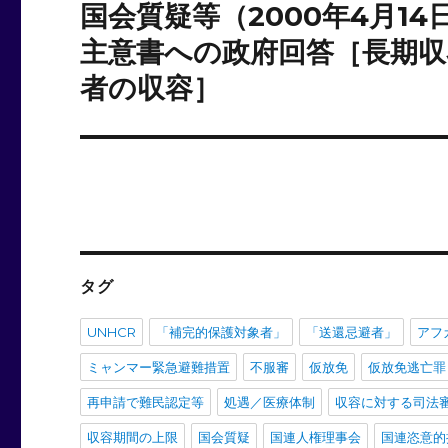
ー
国会質疑等（2000年4月1
次
の
主意書への政府回答［長期収
シ
投
者の収容］
ョ
稿:
ン
タグ
UNHCR
「補完的保護対象者」
「送還忌避者」
アフ
ミャンマー緊急避難措置
不服審
仮放免
仮放免逃亡罪
再申請で難民認定等
処遇／医療体制
収容に対する司法
収容期間の上限
国会質疑
国連人権理事会
国連恣意的