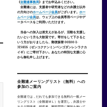
《
全難連事務局
》までお申込みください。
全難連には、支援者や研究者などの
弁護士以外
の方向けの
ホームページ会員
がございます。
ホー
ムページ会員
は、ウェブ上の会員専用ページやデ
ータベースをご利用いただけます。
当会への加入は差支えがあるが、活動を支援し
たいという方も大歓迎です。寄付をして下さると
いう方がおりましたら、郵便振替 00100-1-
315816（ゼンコクナンミンベンゴダンレンラクカ
イギ）にご寄付下さい。あなたの特別な支援に心
から御礼申し上げます。
全難連メーリングリスト（無料）への
参加のご案内
全難連では，だれでも参加できる無料の一般メー
リングリスト（全難連ＭＬ）を運営し，弁護士や
ＮＧＯ関係者，研究者，難民問題に興味を抱いて