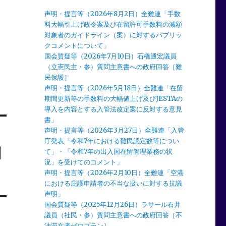
声明・提言等（2026年8月2日）全難連「手数
料大幅引上げ政令案及び在留許可手数料の減額
対象者のガイドライン（案）に対するパブリッ
クコメントについて」
国会質疑等（2026年7月10日）石橋通宏議員
（立憲民主・参）質問主意書への政府回答［難
民保護］
声明・提言等（2026年5月18日）全難連「在留
期間更新等の手数料の大幅値上げ及びJESTAの
導入を内容とする入管法改定案に反対する意見
書」
声明・提言等（2026年3月27日）全難連「入管
庁発表「令和7年における難民認定数等につい
問
て」・「令和7年の出入国在留管理業務の状
況」を受けてのコメント」
声明・提言等（2026年2月10日）全難連「空港
における庇護申請者の不当な扱いに対する抗議
声明」
国会質疑等（2025年12月26日）ラサール石井
議員（社民・参）質問主意書への政府回答［不
法滞在者ゼロプラン］