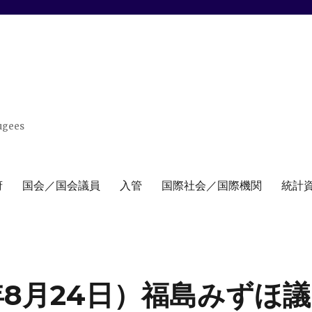
ugees
府
国会／国会議員
入管
国際社会／国際機関
統計
年8月24日）福島みずほ議