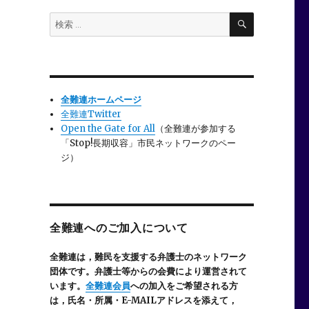
検
検
索
索:
全難連ホームページ
全難連Twitter
Open the Gate for All
（全難連が参加する
「Stop!長期収容」市民ネットワークのペー
ジ）
全難連へのご加入について
全難連は，難民を支援する弁護士のネットワーク
団体です。弁護士等からの会費により運営されて
います。
全難連会員
への加入をご希望される方
は，氏名・所属・E-MAILアドレスを添えて，