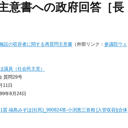
主意書への政府回答［長
施設の収容者に関する再質問主意書
（外部リンク：
参議院ウェ
ほ議員（社会民主党）
 質問29号
月11日
99年8月24日
90811質-福島みずほ(社民)_990824答-小渕恵三首相 [入管収容](合体