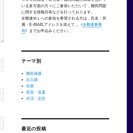
いる多方面の方々にご参加いただいて，難民問題
に関する情報共有などを行っております。
全難連ＭＬへの参加を希望される方は，氏名・所
属・E-MAILアドレスを添えて，《
全難連事務
局
》までお申込みください。
テーマ別
難民保護
出入国
在留
収容・送還
生活・定住
最近の投稿