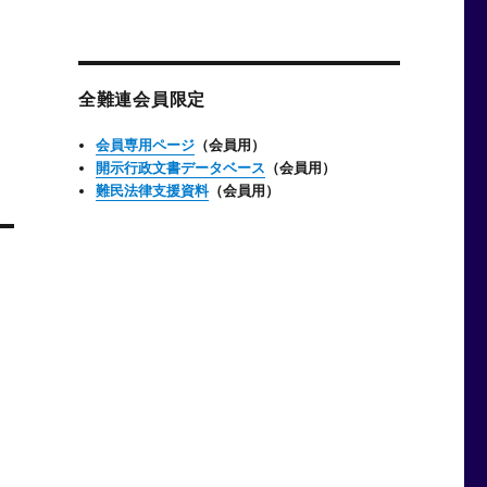
ー
カ
イ
ブ
全難連会員限定
会員専用ページ
（会員用）
開示行政文書データベース
（会員用）
難民法律支援資料
（会員用）