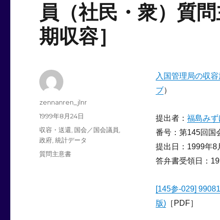
員（社民・衆）質問
期収容］
入国管理局の収容
ブ
）
投
zennanren_jlnr
稿
投
1999年8月24日
提出者：
福島みず
者
稿
カ
収容・送還
,
国会／国会議員
,
番号：第145回国会
日:
テ
政府
,
統計データ
提出日：1999年8
ゴ
タ
質問主意書
リ
答弁書受領日：19
グ
ー
[145参-029] 9
版)
［PDF］