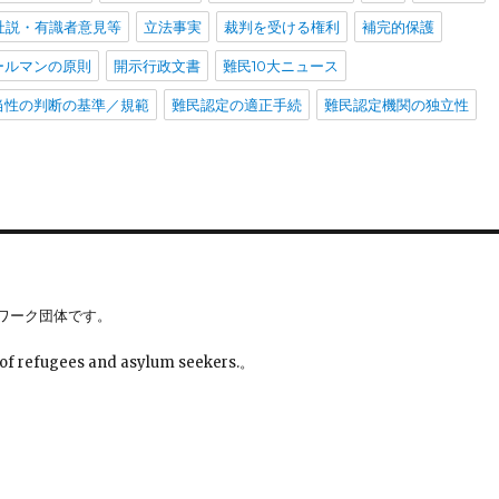
社説・有識者意見等
立法事実
裁判を受ける権利
補完的保護
ールマンの原則
開示行政文書
難民10大ニュース
当性の判断の基準／規範
難民認定の適正手続
難民認定機関の独立性
ワーク団体です。
 of refugees and asylum seekers.。