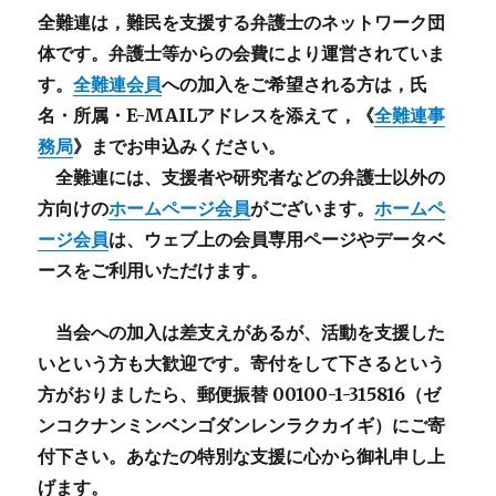
全難連は，難民を支援する弁護士のネットワーク団
体です。弁護士等からの会費により運営されていま
す。
全難連会員
への加入をご希望される方は，氏
名・所属・E-MAILアドレスを添えて，《
全難連事
務局
》までお申込みください。
全難連には、支援者や研究者などの
弁護士以外
の
方向けの
ホームページ会員
がございます。
ホームペ
ージ会員
は、ウェブ上の会員専用ページやデータベ
ースをご利用いただけます。
当会への加入は差支えがあるが、活動を支援した
いという方も大歓迎です。寄付をして下さるという
方がおりましたら、郵便振替 00100-1-315816（ゼ
ンコクナンミンベンゴダンレンラクカイギ）にご寄
付下さい。あなたの特別な支援に心から御礼申し上
げます。