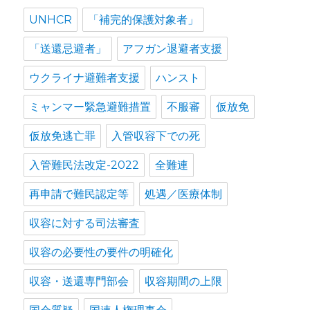
UNHCR
「補完的保護対象者」
「送還忌避者」
アフガン退避者支援
ウクライナ避難者支援
ハンスト
ミャンマー緊急避難措置
不服審
仮放免
仮放免逃亡罪
入管収容下での死
入管難民法改定-2022
全難連
再申請で難民認定等
処遇／医療体制
収容に対する司法審査
収容の必要性の要件の明確化
収容・送還専門部会
収容期間の上限