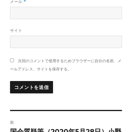
メール
*
サイト
次回のコメントで使用するためブラウザーに自分の名前、メ
ールアドレス、サイトを保存する。
投
前
稿
国会質疑等（2020年5月28日）小野
前