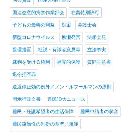
国会質疑
国連人権理事会
国連恣意的拘禁作業部会
在留特別許可
子どもの最善の利益
対案
弁護士会
新型コロナウイルス
柳瀬発言
法相会見
監理措置
社説・有識者意見等
立法事実
裁判を受ける権利
補完的保護
質問主意書
退令拒否罪
送還停止効の例外／ノン・ルフールマンの原則
開示行政文書
難民10大ニュース
難民・庇護希望者の生活保障
難民申請者の収容
難民該当性の判断の基準／規範