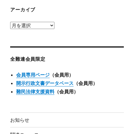
アーカイブ
ア
ー
カ
イ
ブ
全難連会員限定
会員専用ページ
（会員用）
開示行政文書データベース
（会員用）
難民法律支援資料
（会員用）
お知らせ