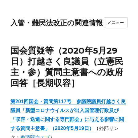
入管・難民法改正の関連情報
メニュー
国会質疑等（2020年5月29
日）打越さく良議員（立憲民
主・参）質問主意書への政府
回答［長期収容］
第
201
回国会
・
質問第
117
号
参
議院議員
打越さく良
議員「
新型コロナウイルスが出入国管理行政及び
「収容・送還に関する専門部会」に与える影響に関
する質問主意書
」（
2020
年
5
月
19
日）
（外部リン
ク：
参議院ウェブ
）