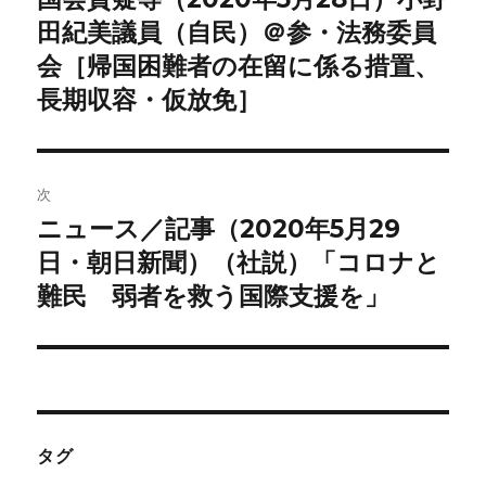
の
田紀美議員（自民）＠参・法務委員
ナ
投
会［帰国困難者の在留に係る措置、
ビ
稿:
長期収容・仮放免］
ゲ
ー
次
シ
ニュース／記事（2020年5月29
次
ョ
の
日・朝日新聞）（社説）「コロナと
投
難民 弱者を救う国際支援を」
ン
稿:
タグ