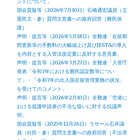
ントについて」
国会質疑等（2026年7月10日）石橋通宏議員（立
憲民主・参）質問主意書への政府回答［難民保
護］
声明・提言等（2026年5月18日）全難連「在留期
間更新等の手数料の大幅値上げ及びJESTAの導入
を内容とする入管法改定案に反対する意見書」
声明・提言等（2026年3月27日）全難連「入管庁
発表「令和7年における難民認定数等につい
て」・「令和7年の出入国在留管理業務の状況」
を受けてのコメント」
声明・提言等（2026年2月10日）全難連「空港に
おける庇護申請者の不当な扱いに対する抗議声
明」
国会質疑等（2025年12月26日）ラサール石井議
員（社民・参）質問主意書への政府回答［不法滞