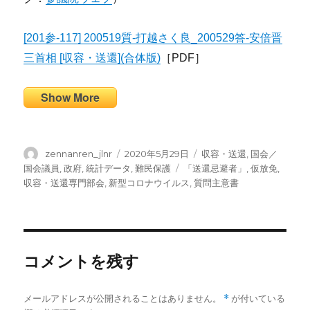
[201参-117] 200519質-打越さく良_200529答-安倍晋
三首相 [収容・送還](合体版)
［PDF］
Show More
投
投
カ
zennanren_jlnr
2020年5月29日
収容・送還
,
国会／
稿
稿
テ
タ
国会議員
,
政府
,
統計データ
,
難民保護
「送還忌避者」
,
仮放免
,
者
日:
ゴ
グ
収容・送還専門部会
,
新型コロナウイルス
,
質問主意書
リ
ー
コメントを残す
メールアドレスが公開されることはありません。
*
が付いている