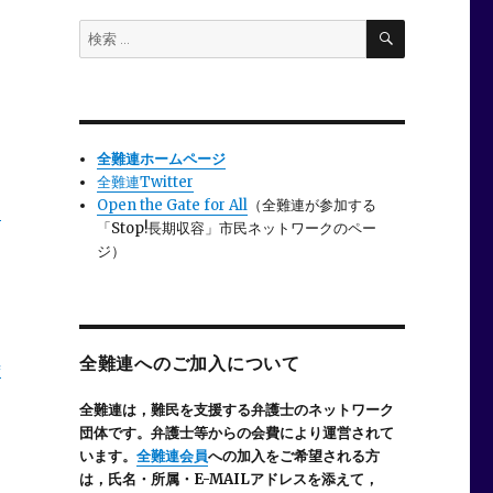
検
検
索
索:
全難連ホームページ
全難連Twitter
Open the Gate for All
（全難連が参加する
け
「Stop!長期収容」市民ネットワークのペー
ジ）
全難連へのご加入について
時
全難連は，難民を支援する弁護士のネットワーク
団体です。弁護士等からの会費により運営されて
います。
全難連会員
への加入をご希望される方
は，氏名・所属・E-MAILアドレスを添えて，