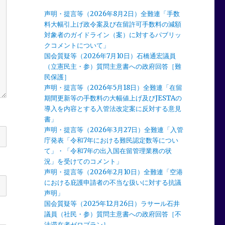
声明・提言等（2026年8月2日）全難連「手数
料大幅引上げ政令案及び在留許可手数料の減額
対象者のガイドライン（案）に対するパブリッ
クコメントについて」
国会質疑等（2026年7月10日）石橋通宏議員
（立憲民主・参）質問主意書への政府回答［難
民保護］
声明・提言等（2026年5月18日）全難連「在留
期間更新等の手数料の大幅値上げ及びJESTAの
導入を内容とする入管法改定案に反対する意見
書」
声明・提言等（2026年3月27日）全難連「入管
庁発表「令和7年における難民認定数等につい
て」・「令和7年の出入国在留管理業務の状
況」を受けてのコメント」
声明・提言等（2026年2月10日）全難連「空港
における庇護申請者の不当な扱いに対する抗議
声明」
国会質疑等（2025年12月26日）ラサール石井
議員（社民・参）質問主意書への政府回答［不
法滞在者ゼロプラン］