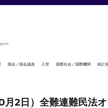
ugees
府
国会／国会議員
入管
国際社会／国際機関
統計
10月2日）全難連難民法オ