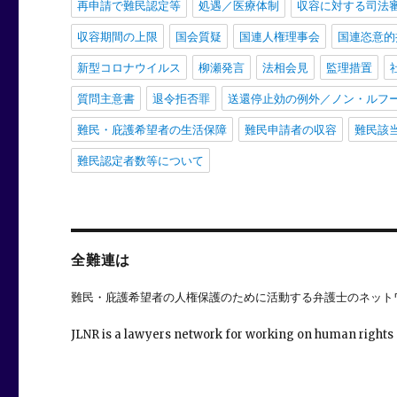
再申請で難民認定等
処遇／医療体制
収容に対する司法
収容期間の上限
国会質疑
国連人権理事会
国連恣意的
新型コロナウイルス
柳瀬発言
法相会見
監理措置
質問主意書
退令拒否罪
送還停止効の例外／ノン・ルフ
難民・庇護希望者の生活保障
難民申請者の収容
難民該
難民認定者数等について
全難連は
難民・庇護希望者の人権保護のために活動する弁護士のネット
JLNR is a lawyers network for working on human rights