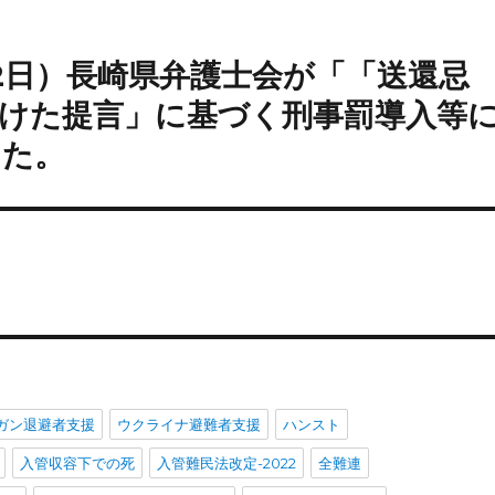
月2日）長崎県弁護士会が「「送還忌
けた提言」に基づく刑事罰導入等
した。
ガン退避者支援
ウクライナ避難者支援
ハンスト
入管収容下での死
入管難民法改定-2022
全難連