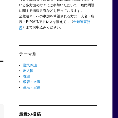
いる多方面の方々にご参加いただいて，難民問題
に関する情報共有などを行っております。
全難連ＭＬへの参加を希望される方は，氏名・所
属・E-MAILアドレスを添えて，《
全難連事務
局
》までお申込みください。
テーマ別
難民保護
出入国
在留
収容・送還
生活・定住
最近の投稿