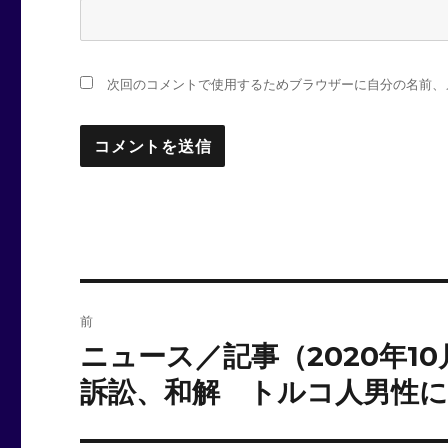
次回のコメントで使用するためブラウザーに自分の名前、
投
前
稿
ニュース／記事（2020年1
前
の
ナ
訴訟、和解 トルコ人男性に
投
ビ
稿: