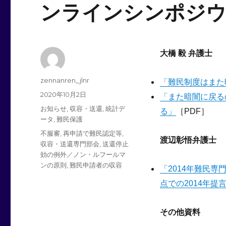
ンラインシンポジウ
大橋 毅 弁護士
投
zennanren_jlnr
「難民制度はまた
稿
投
2020年10月2日
「また暗闇に戻る
者
稿
カ
お知らせ
,
収容・送還
,
統計デ
る」
［PDF］
日:
テ
ータ
,
難民保護
ゴ
タ
不服審
,
再申請で難民認定等
,
リ
渡辺彰悟弁護士
グ
収容・送還専門部会
,
送還停止
ー
効の例外／ノン・ルフールマ
ンの原則
,
難民申請者の収容
「2014年難民
点での2014年提
その他資料