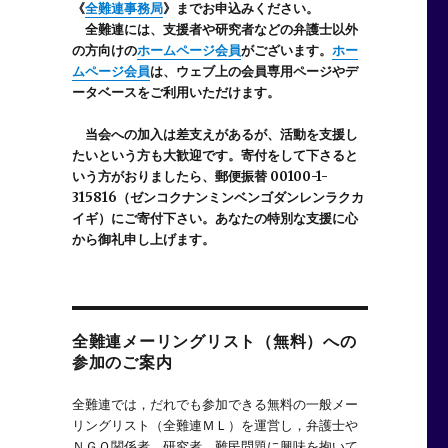
《
全難連事務局
》までお申込みください。
全難連には、支援者や研究者などの
弁護士以外
の方向けの
ホームページ会員
がございます。
ホー
ムページ会員
は、ウェブ上の会員専用ページやデ
ータベースをご利用いただけます。
当会への加入は差支えがあるが、活動を支援し
たいという方も大歓迎です。寄付をして下さると
いう方がおりましたら、郵便振替 00100-1-
315816（ゼンコクナンミンベンゴダンレンラクカ
イギ）にご寄付下さい。あなたの特別な支援に心
から御礼申し上げます。
全難連メーリングリスト（無料）への
参加のご案内
全難連では，だれでも参加できる無料の一般メー
リングリスト（全難連ＭＬ）を運営し，弁護士や
ＮＧＯ関係者，研究者，難民問題に興味を抱いて