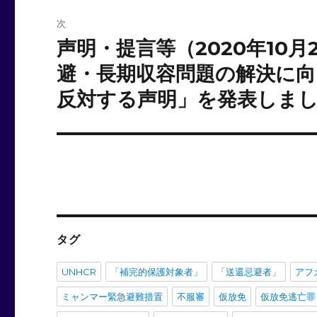
ゲ
次
ー
声明・提言等（2020年10
次
の
避・長期収容問題の解決に向
シ
投
反対する声明」を発表しま
ョ
稿:
ン
タグ
UNHCR
「補完的保護対象者」
「送還忌避者」
アフ
ミャンマー緊急避難措置
不服審
仮放免
仮放免逃亡罪