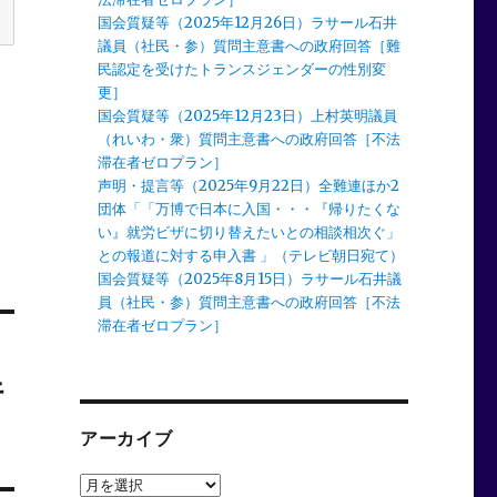
国会質疑等（2025年12月26日）ラサール石井
議員（社民・参）質問主意書への政府回答［難
民認定を受けたトランスジェンダーの性別変
更］
国会質疑等（2025年12月23日）上村英明議員
（れいわ・衆）質問主意書への政府回答［不法
滞在者ゼロプラン］
声明・提言等（2025年9月22日）全難連ほか2
団体「「万博で日本に入国・・・『帰りたくな
い』就労ビザに切り替えたいとの相談相次ぐ」
との報道に対する申入書 」（テレビ朝日宛て）
国会質疑等（2025年8月15日）ラサール石井議
員（社民・参）質問主意書への政府回答［不法
滞在者ゼロプラン］
行
アーカイブ
ア