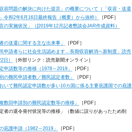
収容問題の解決に向けた提言」の概要について（「収容・送還
」令和2年6月16日最終報告（概要）から抜粋）
［PDF］
の実施状況」（[2019年12月記者懇談会JAR作成資料）
者の送還に関する主な出来事」
［PDF］
民申請者らに社会生活認めます…長期収容解消へ新制度」読売
22日）
［外部リンク：読売新聞オンライン］
申請数等の推移（1978～2019」
［PDF］
別の難民申請者数／難民認定者数」
［PDF］
おいて難民認定申請数が多い10カ国に係る主要庇護国での庇護
複数回申請別の難民認定数等の推移」
［PDF］
定者の退令発付状況等の推移」（数値に誤りがあったため削
庇護申請（1982～2019」
［PDF］