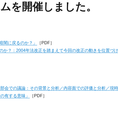
ムを開催しました。
暗闇に戻るのか？」
［PDF］
のか？：2004年法改正を踏まえて今回の改正の動きを位置づ
専門部会での議論：その背景と分析／内容面での評価と分析／現
言の有する意味」
［PDF］