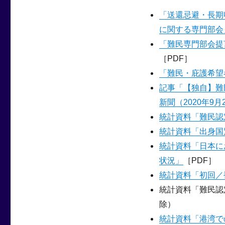
「送還忌避・長期
に関する専門部会
「難民専門部会提言
［PDF］
「難民・庇護希望
記事「【独自】難
新聞（2020年9月
統計資料「難民認定
統計資料「出身国
統計資料「日本に
状況」
［PDF］
統計資料「初回／
統計資料「難民認
除）
統計資料「港湾での