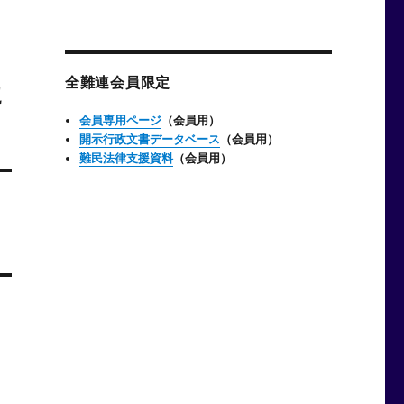
ー
カ
イ
ブ
全難連会員限定
に
会員専用ページ
（会員用）
開示行政文書データベース
（会員用）
難民法律支援資料
（会員用）