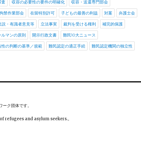
審査
収容の必要性の要件の明確化
収容・送還専門部会
拘禁作業部会
在留特別許可
子どもの最善の利益
対案
弁護士会
社説・有識者意見等
立法事実
裁判を受ける権利
補完的保護
ールマンの原則
開示行政文書
難民10大ニュース
当性の判断の基準／規範
難民認定の適正手続
難民認定機関の独立性
ワーク団体です。
 of refugees and asylum seekers.。