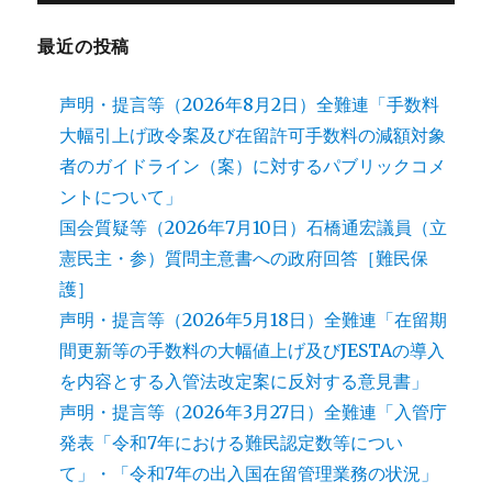
最近の投稿
声明・提言等（2026年8月2日）全難連「手数料
大幅引上げ政令案及び在留許可手数料の減額対象
者のガイドライン（案）に対するパブリックコメ
ントについて」
国会質疑等（2026年7月10日）石橋通宏議員（立
憲民主・参）質問主意書への政府回答［難民保
護］
声明・提言等（2026年5月18日）全難連「在留期
間更新等の手数料の大幅値上げ及びJESTAの導入
を内容とする入管法改定案に反対する意見書」
声明・提言等（2026年3月27日）全難連「入管庁
発表「令和7年における難民認定数等につい
て」・「令和7年の出入国在留管理業務の状況」