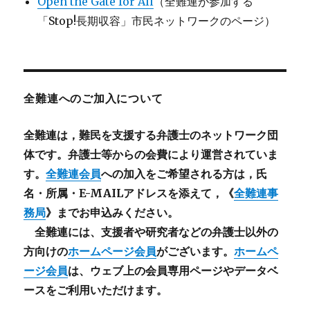
Open the Gate for All
（全難連が参加する
「Stop!長期収容」市民ネットワークのページ）
全難連へのご加入について
全難連は，難民を支援する弁護士のネットワーク団
体です。弁護士等からの会費により運営されていま
す。
全難連会員
への加入をご希望される方は，氏
名・所属・E-MAILアドレスを添えて，《
全難連事
務局
》までお申込みください。
全難連には、支援者や研究者などの
弁護士以外
の
方向けの
ホームページ会員
がございます。
ホームペ
ージ会員
は、ウェブ上の会員専用ページやデータベ
ースをご利用いただけます。