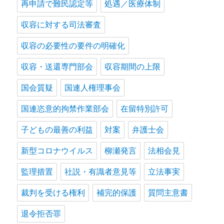
再申請で難民認定等
処遇／医療体制
収容に対する司法審査
収容の必要性の要件の明確化
収容・送還専門部会
収容期間の上限
国会質疑
国連人権理事会
国連恣意的拘禁作業部会
在留特別許可
子どもの最善の利益
対案
弁護士会
新型コロナウイルス
柳瀬発言
法相会見
監理措置
社説・有識者意見等
立法事実
裁判を受ける権利
補完的保護
質問主意書
退令拒否罪