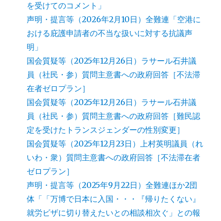
を受けてのコメント」
声明・提言等（2026年2月10日）全難連「空港に
おける庇護申請者の不当な扱いに対する抗議声
明」
国会質疑等（2025年12月26日）ラサール石井議
員（社民・参）質問主意書への政府回答［不法滞
在者ゼロプラン］
国会質疑等（2025年12月26日）ラサール石井議
員（社民・参）質問主意書への政府回答［難民認
定を受けたトランスジェンダーの性別変更］
国会質疑等（2025年12月23日）上村英明議員（れ
いわ・衆）質問主意書への政府回答［不法滞在者
ゼロプラン］
声明・提言等（2025年9月22日）全難連ほか2団
体「「万博で日本に入国・・・『帰りたくない』
就労ビザに切り替えたいとの相談相次ぐ」との報