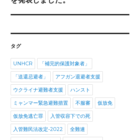
を発表しました。
タグ
UNHCR
「補完的保護対象者」
「送還忌避者」
アフガン退避者支援
ウクライナ避難者支援
ハンスト
ミャンマー緊急避難措置
不服審
仮放免
仮放免逃亡罪
入管収容下での死
入管難民法改定-2022
全難連