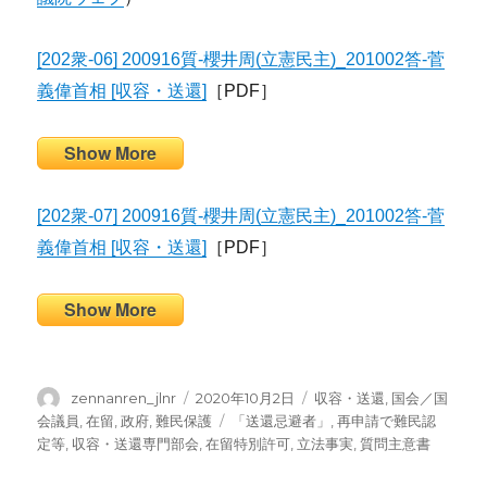
[202衆-06] 200916質-櫻井周(立憲民主)_201002答-菅
義偉首相 [収容・送還]
［PDF］
Show More
[202衆-07] 200916質-櫻井周(立憲民主)_201002答-菅
義偉首相 [収容・送還]
［PDF］
Show More
投
投
カ
zennanren_jlnr
2020年10月2日
収容・送還
,
国会／国
稿
稿
テ
タ
会議員
,
在留
,
政府
,
難民保護
「送還忌避者」
,
再申請で難民認
者
日:
ゴ
グ
定等
,
収容・送還専門部会
,
在留特別許可
,
立法事実
,
質問主意書
リ