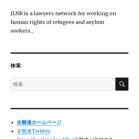
JLNR is a lawyers network for working on
human rights of refugees and asylum
seekers.。
検索
検
検
索
索:
全難連ホームページ
全難連Twitter