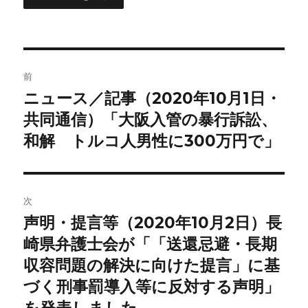
投
前
稿
ニュース／記事（2020年10月1日・
前
の
共同通信）「大阪入管の暴行訴訟、
ナ
投
和解 トルコ人男性に300万円で」
ビ
稿:
ゲ
次
ー
声明・提言等（2020年10月2日）長
次
シ
の
崎県弁護士会が「「送還忌避・長期
投
ョ
収容問題の解決に向けた提言」に基
稿:
づく刑事罰導入等に反対する声明」
ン