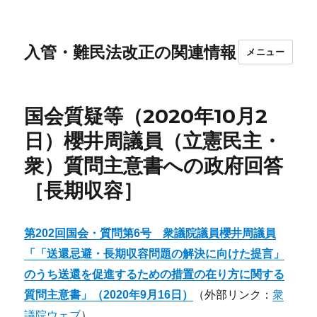
入管・難民法改正の関連情報
メニュー
国会質疑等（2020年10月2
日）櫻井周議員（立憲民主・
衆）質問主意書への政府回答
［長期収容］
第
202
回国会
・
質問第
6
号
衆
議院議員
櫻井周
議員
「
「送還忌避・長期収容問題の解決に向けた提言」
のうち送還を促進するための措置の在り方に関する
質問主意書
」（
2020
年
9
月
16
日）
（外部リンク：
衆
議院ウェブ
）