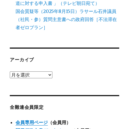
道に対する申入書 」（テレビ朝日宛て）
国会質疑等（2025年8月15日）ラサール石井議員
（社民・参）質問主意書への政府回答［不法滞在
者ゼロプラン］
アーカイブ
ア
ー
カ
イ
ブ
全難連会員限定
会員専用ページ
（会員用）