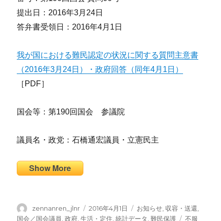
提出日：2016年3月24日
答弁書受領日：2016年4月1日
我が国における難民認定の状況に関する質問主意書
（2016年3月24日）・政府回答（同年4月1日）
［PDF］
国会等：第190回国会 参議院
議員名・政党：石橋通宏議員・立憲民主
Show More
投
投
カ
zennanren_jlnr
2016年4月1日
お知らせ
,
収容・送還
,
稿
稿
テ
タ
国会／国会議員
,
政府
,
生活・定住
,
統計データ
,
難民保護
不服