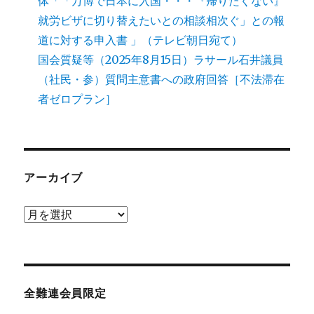
体「「万博で日本に入国・・・『帰りたくない』
就労ビザに切り替えたいとの相談相次ぐ」との報
道に対する申入書 」（テレビ朝日宛て）
国会質疑等（2025年8月15日）ラサール石井議員
（社民・参）質問主意書への政府回答［不法滞在
者ゼロプラン］
アーカイブ
ア
ー
カ
イ
ブ
全難連会員限定