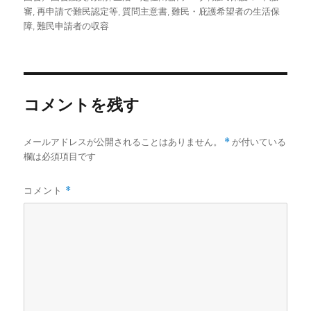
者
日:
ゴ
グ
審
,
再申請で難民認定等
,
質問主意書
,
難民・庇護希望者の生活保
リ
障
,
難民申請者の収容
ー
コメントを残す
メールアドレスが公開されることはありません。
*
が付いている
欄は必須項目です
コメント
*