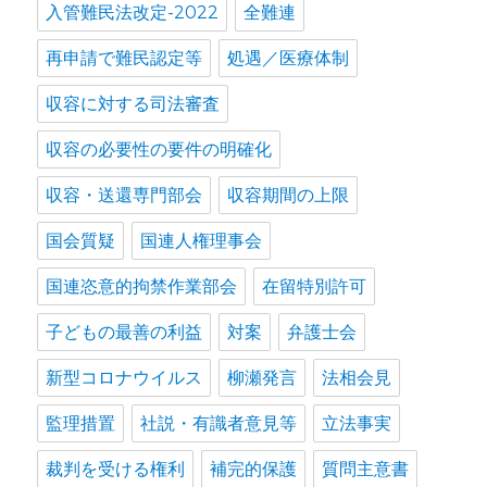
入管難民法改定-2022
全難連
再申請で難民認定等
処遇／医療体制
収容に対する司法審査
収容の必要性の要件の明確化
収容・送還専門部会
収容期間の上限
国会質疑
国連人権理事会
国連恣意的拘禁作業部会
在留特別許可
子どもの最善の利益
対案
弁護士会
新型コロナウイルス
柳瀬発言
法相会見
監理措置
社説・有識者意見等
立法事実
裁判を受ける権利
補完的保護
質問主意書