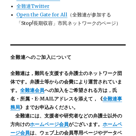
全難連Twitter
Open the Gate for All
（全難連が参加する
「Stop!長期収容」市民ネットワークのページ）
全難連へのご加入について
全難連は，難民を支援する弁護士のネットワーク団
体です。弁護士等からの会費により運営されていま
す。
全難連会員
への加入をご希望される方は，氏
名・所属・E-MAILアドレスを添えて，《
全難連事
務局
》までお申込みください。
全難連には、支援者や研究者などの
弁護士以外
の
方向けの
ホームページ会員
がございます。
ホームペ
ージ会員
は、ウェブ上の会員専用ページやデータベ