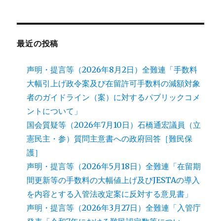
最近の投稿
声明・提言等（2026年8月2日）全難連「手数料
大幅引上げ政令案及び在留許可手数料の減額対象
者のガイドライン（案）に対するパブリックコメ
ントについて」
国会質疑等（2026年7月10日）石橋通宏議員（立
憲民主・参）質問主意書への政府回答［難民保
護］
声明・提言等（2026年5月18日）全難連「在留期
間更新等の手数料の大幅値上げ及びJESTAの導入
を内容とする入管法改定案に反対する意見書」
声明・提言等（2026年3月27日）全難連「入管庁