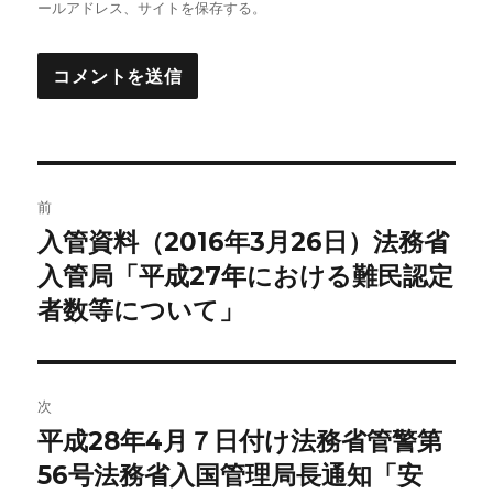
ールアドレス、サイトを保存する。
投
前
稿
入管資料（2016年3月26日）法務省
前
の
入管局「平成27年における難民認定
ナ
投
者数等について」
ビ
稿:
ゲ
次
ー
平成28年4月７日付け法務省管警第
次
シ
の
56号法務省入国管理局長通知「安