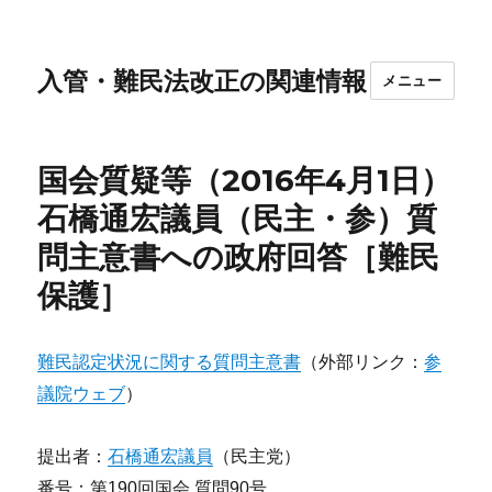
入管・難民法改正の関連情報
メニュー
国会質疑等（2016年4月1日）
石橋通宏議員（民主・参）質
問主意書への政府回答［難民
保護］
難民認定状況に関する質問主意書
（外部リンク：
参
議院ウェブ
）
提出者：
石橋通宏議員
（民主党）
番号：第190回国会 質問90号