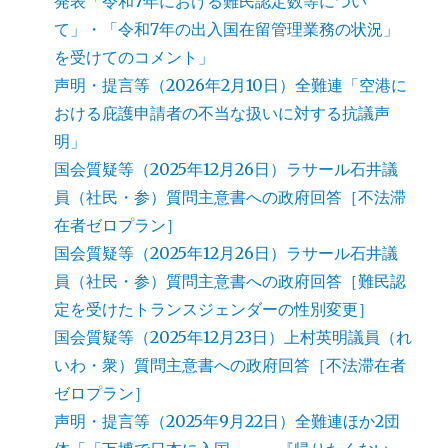
発表「令和7年における難民認定数等につい
て」・「令和7年の出入国在留管理業務の状況」
を受けてのコメント」
声明・提言等（2026年2月10日）全難連「空港に
おける庇護申請者の不当な扱いに対する抗議声
明」
国会質疑等（2025年12月26日）ラサール石井議
員（社民・参）質問主意書への政府回答［不法滞
在者ゼロプラン］
国会質疑等（2025年12月26日）ラサール石井議
員（社民・参）質問主意書への政府回答［難民認
定を受けたトランスジェンダーの性別変更］
国会質疑等（2025年12月23日）上村英明議員（れ
いわ・衆）質問主意書への政府回答［不法滞在者
ゼロプラン］
声明・提言等（2025年9月22日）全難連ほか2団