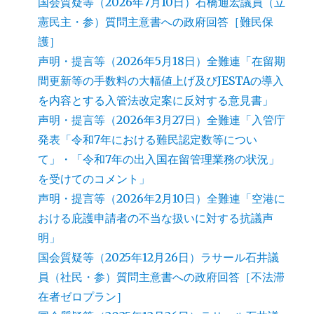
国会質疑等（2026年7月10日）石橋通宏議員（立
憲民主・参）質問主意書への政府回答［難民保
護］
声明・提言等（2026年5月18日）全難連「在留期
間更新等の手数料の大幅値上げ及びJESTAの導入
を内容とする入管法改定案に反対する意見書」
声明・提言等（2026年3月27日）全難連「入管庁
発表「令和7年における難民認定数等につい
て」・「令和7年の出入国在留管理業務の状況」
を受けてのコメント」
声明・提言等（2026年2月10日）全難連「空港に
おける庇護申請者の不当な扱いに対する抗議声
明」
国会質疑等（2025年12月26日）ラサール石井議
員（社民・参）質問主意書への政府回答［不法滞
在者ゼロプラン］