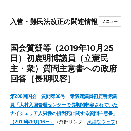
入管・難民法改正の関連情報
メニュー
国会質疑等（2019年10月25
日）初鹿明博議員（立憲民
主・衆）質問主意書への政府
回答［長期収容］
第
200
回国会
・
質問第
36
号
衆
議院議員
初鹿明博
議
員「
大村入国管理センターで長期間収容されていた
ナイジェリア人男性の飢餓死に関する質問主意書
」
（
2019
年
10
月
16
日）
（外部リンク：
衆議院ウェブ
）