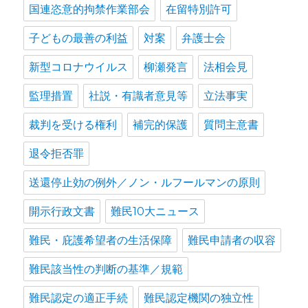
国連恣意的拘禁作業部会
在留特別許可
子どもの最善の利益
対案
弁護士会
新型コロナウイルス
柳瀬発言
法相会見
監理措置
社説・有識者意見等
立法事実
裁判を受ける権利
補完的保護
質問主意書
退令拒否罪
送還停止効の例外／ノン・ルフールマンの原則
開示行政文書
難民10大ニュース
難民・庇護希望者の生活保障
難民申請者の収容
難民該当性の判断の基準／規範
難民認定の適正手続
難民認定機関の独立性