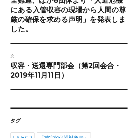
全難連、ほか8団体より「人道危機
ナ
投
にある入管収容の現場から人間の尊
ビ
稿:
厳の確保を求める声明」を発表しま
ゲ
した。
ー
シ
次
ョ
収容・送還専門部会（第2回会合・
次
の
2019年11月11日）
ン
投
稿:
タグ
UNHCR
「補完的保護対象者」