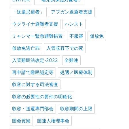
「送還忌避者」
アフガン退避者支援
ウクライナ避難者支援
ハンスト
ミャンマー緊急避難措置
不服審
仮放免
仮放免逃亡罪
入管収容下での死
入管難民法改定-2022
全難連
再申請で難民認定等
処遇／医療体制
収容に対する司法審査
収容の必要性の要件の明確化
収容・送還専門部会
収容期間の上限
国会質疑
国連人権理事会