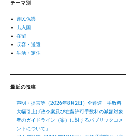
テーマ別
難民保護
出入国
在留
収容・送還
生活・定住
最近の投稿
声明・提言等（2026年8月2日）全難連「手数料
大幅引上げ政令案及び在留許可手数料の減額対象
者のガイドライン（案）に対するパブリックコメ
ントについて」