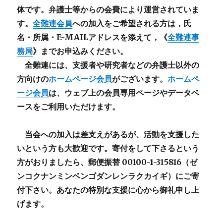
体です。弁護士等からの会費により運営されていま
す。
全難連会員
への加入をご希望される方は，氏
名・所属・E-MAILアドレスを添えて，《
全難連事
務局
》までお申込みください。
全難連には、支援者や研究者などの
弁護士以外
の
方向けの
ホームページ会員
がございます。
ホームペ
ージ会員
は、ウェブ上の会員専用ページやデータベ
ースをご利用いただけます。
当会への加入は差支えがあるが、活動を支援した
いという方も大歓迎です。寄付をして下さるという
方がおりましたら、郵便振替 00100-1-315816（ゼ
ンコクナンミンベンゴダンレンラクカイギ）にご寄
付下さい。あなたの特別な支援に心から御礼申し上
げます。