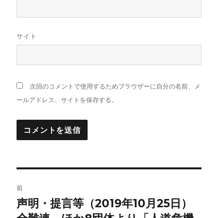
サイト
次回のコメントで使用するためブラウザーに自分の名前、メ
ールアドレス、サイトを保存する。
投
前
稿
声明・提言等（2019年10月25日）
前
の