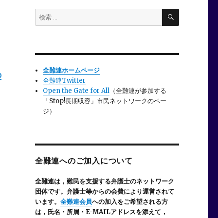
検
検
索
索:
全難連ホームページ
の
全難連Twitter
Open the Gate for All
（全難連が参加する
「Stop!長期収容」市民ネットワークのペー
ジ）
全難連へのご加入について
全難連は，難民を支援する弁護士のネットワーク
団体です。弁護士等からの会費により運営されて
います。
全難連会員
への加入をご希望される方
は，氏名・所属・E-MAILアドレスを添えて，