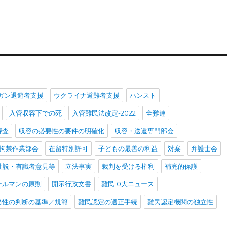
ガン退避者支援
ウクライナ避難者支援
ハンスト
入管収容下での死
入管難民法改定-2022
全難連
審査
収容の必要性の要件の明確化
収容・送還専門部会
拘禁作業部会
在留特別許可
子どもの最善の利益
対案
弁護士会
社説・有識者意見等
立法事実
裁判を受ける権利
補完的保護
ールマンの原則
開示行政文書
難民10大ニュース
当性の判断の基準／規範
難民認定の適正手続
難民認定機関の独立性