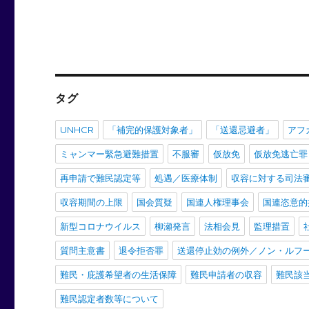
タグ
UNHCR
「補完的保護対象者」
「送還忌避者」
アフ
ミャンマー緊急避難措置
不服審
仮放免
仮放免逃亡罪
再申請で難民認定等
処遇／医療体制
収容に対する司法
収容期間の上限
国会質疑
国連人権理事会
国連恣意的
新型コロナウイルス
柳瀬発言
法相会見
監理措置
質問主意書
退令拒否罪
送還停止効の例外／ノン・ルフ
難民・庇護希望者の生活保障
難民申請者の収容
難民該
難民認定者数等について