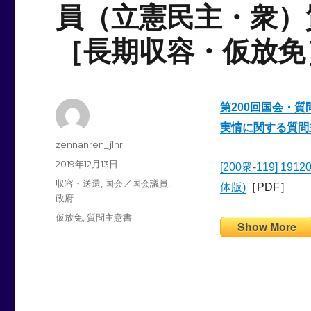
員（立憲民主・衆）
［長期収容・仮放免
第
200
回国会
・
質
実情に関する質問
投
zennanren_jlnr
稿
投
2019年12月13日
[200衆-119] 1
者
稿
カ
収容・送還
,
国会／国会議員
,
体版)
［PDF］
日:
テ
政府
ゴ
タ
仮放免
,
質問主意書
Show More
リ
グ
ー