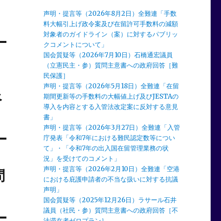
声明・提言等（2026年8月2日）全難連「手数
料大幅引上げ政令案及び在留許可手数料の減額
対象者のガイドライン（案）に対するパブリッ
クコメントについて」
国会質疑等（2026年7月10日）石橋通宏議員
（立憲民主・参）質問主意書への政府回答［難
民保護］
声明・提言等（2026年5月18日）全難連「在留
べ
期間更新等の手数料の大幅値上げ及びJESTAの
導入を内容とする入管法改定案に反対する意見
書」
声明・提言等（2026年3月27日）全難連「入管
庁発表「令和7年における難民認定数等につい
て」・「令和7年の出入国在留管理業務の状
況」を受けてのコメント」
声明・提言等（2026年2月10日）全難連「空港
問
における庇護申請者の不当な扱いに対する抗議
声明」
国会質疑等（2025年12月26日）ラサール石井
議員（社民・参）質問主意書への政府回答［不
法滞在者ゼロプラン］