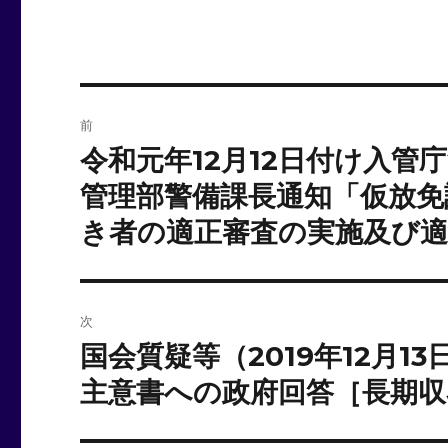
投
前
稿
令和元年12月12日付け入管
前
の
ナ
管理部警備課長通知「仮放免
投
き者の適正審査の実施及び
ビ
稿:
ゲ
ー
次
国会質疑等（2019年12月
次
シ
の
主意書への政府回答［長期収
ョ
投
稿:
ン