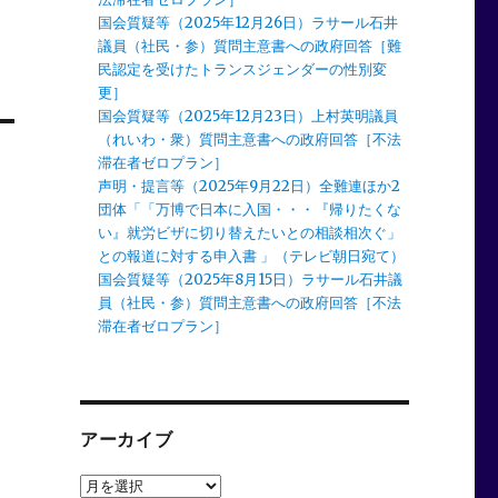
国会質疑等（2025年12月26日）ラサール石井
議員（社民・参）質問主意書への政府回答［難
民認定を受けたトランスジェンダーの性別変
更］
国会質疑等（2025年12月23日）上村英明議員
（れいわ・衆）質問主意書への政府回答［不法
滞在者ゼロプラン］
声明・提言等（2025年9月22日）全難連ほか2
団体「「万博で日本に入国・・・『帰りたくな
い』就労ビザに切り替えたいとの相談相次ぐ」
との報道に対する申入書 」（テレビ朝日宛て）
国会質疑等（2025年8月15日）ラサール石井議
員（社民・参）質問主意書への政府回答［不法
滞在者ゼロプラン］
アーカイブ
ア