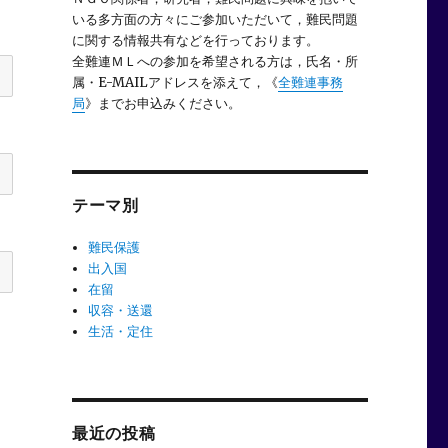
いる多方面の方々にご参加いただいて，難民問題
に関する情報共有などを行っております。
全難連ＭＬへの参加を希望される方は，氏名・所
属・E-MAILアドレスを添えて，《
全難連事務
局
》までお申込みください。
テーマ別
難民保護
出入国
在留
収容・送還
生活・定住
最近の投稿