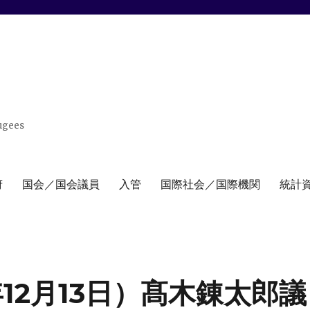
ugees
府
国会／国会議員
入管
国際社会／国際機関
統計
年12月13日）髙木錬太郎議