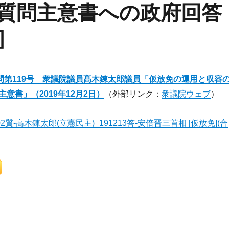
質問主意書への政府回答
］
問第
119
号
衆
議院議員
髙木錬太郎
議員「
仮放免の運用と収容
主意書
」（
2019
年
12
月
2
日）
（外部リンク：
衆議院ウェブ
）
91202質-高木錬太郎(立憲民主)_191213答-安倍晋三首相 [仮放免](合