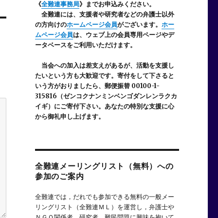
《
全難連事務局
》までお申込みください。
全難連には、支援者や研究者などの
弁護士以外
の方向けの
ホームページ会員
がございます。
ホー
ムページ会員
は、ウェブ上の会員専用ページやデ
ータベースをご利用いただけます。
当会への加入は差支えがあるが、活動を支援し
たいという方も大歓迎です。寄付をして下さると
いう方がおりましたら、郵便振替 00100-1-
315816（ゼンコクナンミンベンゴダンレンラクカ
イギ）にご寄付下さい。あなたの特別な支援に心
から御礼申し上げます。
全難連メーリングリスト（無料）への
参加のご案内
全難連では，だれでも参加できる無料の一般メー
リングリスト（全難連ＭＬ）を運営し，弁護士や
ＮＧＯ関係者，研究者，難民問題に興味を抱いて