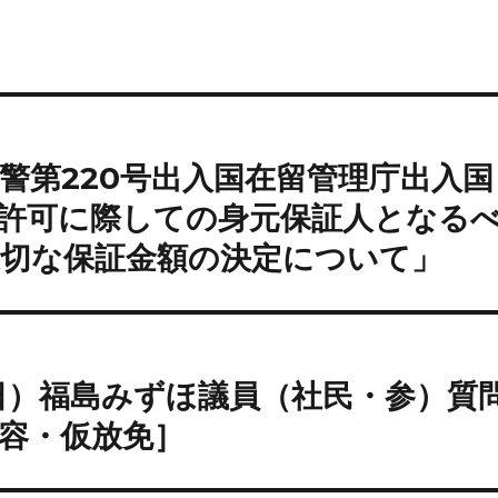
庁警第220号出入国在留管理庁出入国
許可に際しての身元保証人となる
適切な保証金額の決定について」
13日）福島みずほ議員（社民・参）質
容・仮放免］